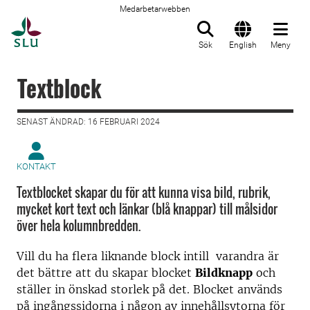
Medarbetarwebben
Till startsida
Sök
English
Meny
Textblock
SENAST ÄNDRAD: 16 FEBRUARI 2024
KONTAKT
Textblocket skapar du för att kunna visa bild, rubrik,
mycket kort text och länkar (blå knappar) till målsidor
över hela kolumnbredden.
Vill du ha flera liknande block intill varandra är
det bättre att du skapar blocket
Bildknapp
och
ställer in önskad storlek på det. Blocket används
på ingångssidorna i någon av innehållsytorna för