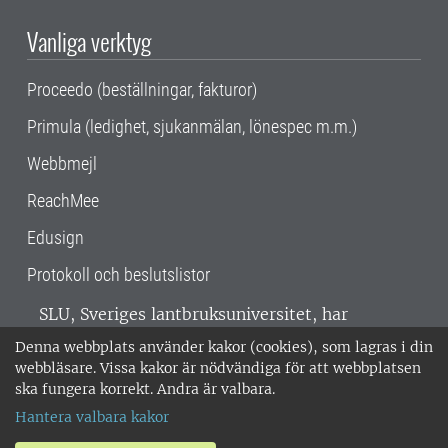
Vanliga verktyg
Proceedo (beställningar, fakturor)
Primula (ledighet, sjukanmälan, lönespec m.m.)
Webbmejl
ReachMee
Edusign
Protokoll och beslutslistor
SLU, Sveriges lantbruksuniversitet, har
verksamhet över hela Sverige. Huvudorter är
Denna webbplats använder kakor (cookies), som lagras i din
Alnarp, Uppsala och Umeå.
SLU är
webbläsare. Vissa kakor är nödvändiga för att webbplatsen
miljöcertifierat enligt ISO 14001. •
Telefon:
ska fungera korrekt. Andra är valbara.
018-67 10 00 • Org nr: 202100-2817 •
Om
Hantera valbara kakor
medarbetarwebben
•
SLU:s fakturaadress
•