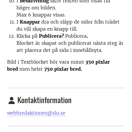
I
Beskrivning
skriv texten som visas till
höger om bilden.
Max 6 knappar visas.
I
Knappar
dra och släpp de sidor från trädet
du vill skapa en knapp till.
Klicka på
Publicera?
Publicera
.
Blocket är skapat och publicerat nästa steg är
att placera det på sida i innehållsyta.
Bild i Textblocket bör vara minst
350 pixlar
bred
men helst
750 pixlar bred.
Kontaktinformation
webbredaktionen@slu.se