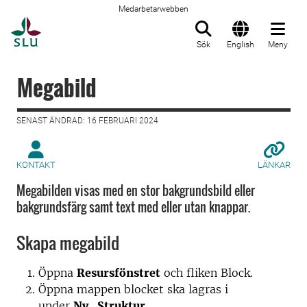
Medarbetarwebben
Till startsida
Sök
English
Meny
Megabild
SENAST ÄNDRAD: 16 FEBRUARI 2024
KONTAKT
LÄNKAR
Megabilden visas med en stor bakgrundsbild eller
bakgrundsfärg samt text med eller utan knappar.
Skapa megabild
Öppna
Resursfönstret
och fliken
Block
.
Öppna mappen blocket ska lagras i
under
Ny_Struktur
.