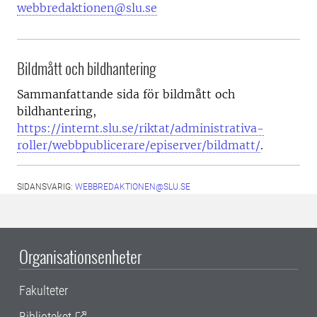
webbredaktionen@slu.se
Bildmått och bildhantering
Sammanfattande sida för bildmått och
bildhantering,
https://internt.slu.se/riktat/administrativa-
roller/webbpublicerare/episerver/bildmatt/
.
SIDANSVARIG:
WEBBREDAKTIONEN@SLU.SE
Organisationsenheter
Fakulteter
Biblioteket