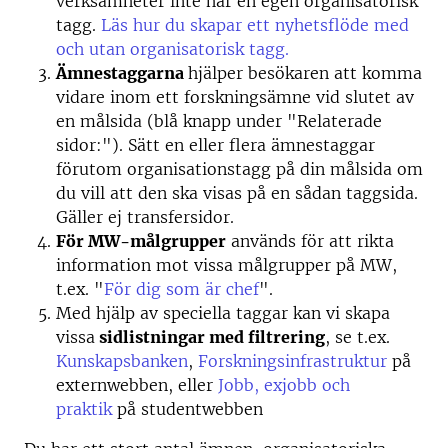
verksamheter inte har en egen organisatorisk
tagg.
Läs hur du skapar ett nyhetsflöde med
och utan organisatorisk tagg.
Ämnestaggarna
hjälper besökaren att komma
vidare inom ett forskningsämne vid slutet av
en målsida (blå knapp under "Relaterade
sidor:"). Sätt en eller flera ämnestaggar
förutom organisationstagg på din målsida om
du vill att den ska visas på en sådan taggsida.
Gäller ej transfersidor.
För MW-målgrupper
används för att rikta
information mot vissa målgrupper på MW,
t.ex. "
För dig som är chef
".
Med hjälp av speciella taggar kan vi skapa
vissa
sidlistningar med filtrering
, se t.ex.
Kunskapsbanken
,
Forskningsinfrastruktur
på
externwebben, eller
Jobb, exjobb och
praktik
på studentwebben