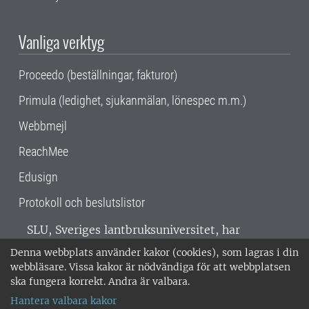
Vanliga verktyg
Proceedo (beställningar, fakturor)
Primula (ledighet, sjukanmälan, lönespec m.m.)
Webbmejl
ReachMee
Edusign
Protokoll och beslutslistor
SLU, Sveriges lantbruksuniversitet, har
verksamhet över hela Sverige. Huvudorter är
Denna webbplats använder kakor (cookies), som lagras i din
Alnarp, Uppsala och Umeå.
SLU är
webbläsare. Vissa kakor är nödvändiga för att webbplatsen
miljöcertifierat enligt ISO 14001. •
Telefon:
ska fungera korrekt. Andra är valbara.
018-67 10 00 • Org nr: 202100-2817 •
Om
Hantera valbara kakor