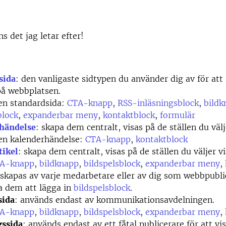
s det jag letar efter!
sida
: den vanligaste sidtypen du använder dig av för att
på webbplatsen.
en standardsida:
CTA-knapp
,
RSS-inläsningsblock
,
bildk
block
,
expanderbar meny
,
kontaktblock
,
formulär
händelse
: skapa dem centralt, visas på de ställen du välj
 en kalenderhändelse:
CTA-knapp
,
kontaktblock
tikel
: skapa dem centralt, visas på de ställen du väljer v
A-knapp
,
bildknapp
,
bildspelsblock
,
expanderbar meny
,
skapas av varje medarbetare eller av dig som webbpubli
a dem att lägga in
bildspelsblock
.
sida
: används endast av kommunikationsavdelningen.
A-knapp
,
bildknapp
,
bildspelsblock
,
expanderbar meny
,
gssida
: används endast av ett fåtal publicerare för att vi