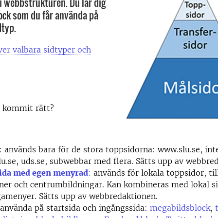
 i webbstrukturen. Du lär dig
lock som du får använda på
dtyp.
över valbara sidtyper och
g kommit rätt?
: används bara för de stora toppsidorna: www.slu.se, inte
lu.se, uds.se, subwebbar med flera. Sätts upp av webbre
ida med egen menyrad
:
används för lokala toppsidor, ti
oner och centrumbildningar. Kan kombineras med lokal s
amenyer. Sätts upp av webbredaktionen.
 använda på startsida och ingångssida:
megabildsblock
,