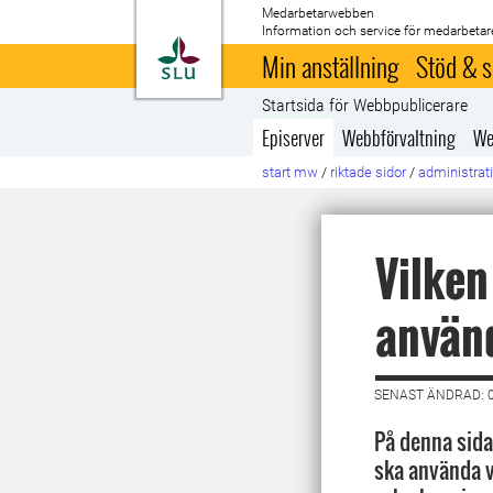
Medarbetarwebben
Information och service för medarbetar
Till startsida
Min anställning
Stöd & s
Startsida för Webbpublicerare
Episerver
Webbförvaltning
We
start mw
/
riktade sidor
/
administrati
Vilken
använ
SENAST ÄNDRAD: 0
På denna sida 
ska använda v