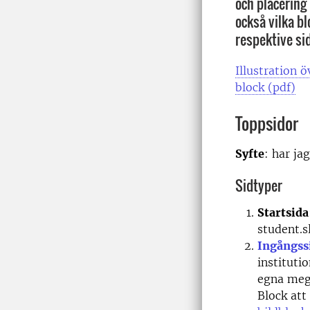
och placering
också vilka b
respektive si
Illustration 
block (pdf)
Toppsidor
Syfte
: har ja
Sidtyper
Startsida
student.s
Ingångss
instituti
egna meg
Block att