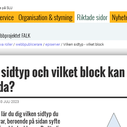
e på SLU
ervice
Organisation & styrning
Riktade sidor
Nyhet
bbprojektet FALK
va roller
/
webbpublicerare
/
episerver
/
Vilken sidtyp - vilket block
 sidtyp och vilket block kan
da?
3 JULI 2023
lär du dig vilken sidtyp du
ar, beroende på sidan syfte