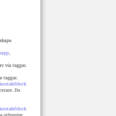
 skapa
napp
,
er via taggar.
ia taggar.
kontaktblock
cerare. Du
kontaktblock
sa utlysning