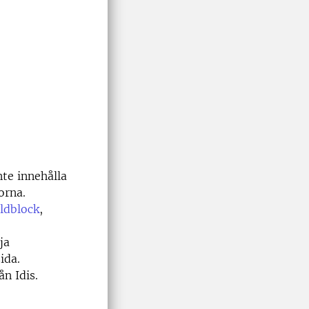
nte innehålla
orna.
ildblock
,
ja
ida.
ån Idis.