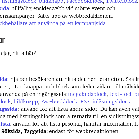
,
listningsblock
,
bildknapp
,
Facebookblock
,
Twitterblock
.
sida
: tillfällig ensideswebb vid större event och
ionskampanjer. Sätts upp av webbredaktionen.
ckbehållare att använda på en kampanjsida
or
n jag hitta här?
ida
: hjälper besökaren att hitta det hen letar efter. Ska i
xter, utan knappar och block som leder vidare till målsid
 använda på en ingångssida:
megabildsblock
,
text- och b
block
,
bildknapp
,
Facebookblock
,
RSS-inläsningsblock
ngssida
: använd för att lista andra sidor. Du kan även väl
da med listningsblock som alternativ till en sidlistningss
ista
:
använd för att lista pesonal, hämtar information fr
 Söksida, Taggsida:
endast för webbredaktionen.