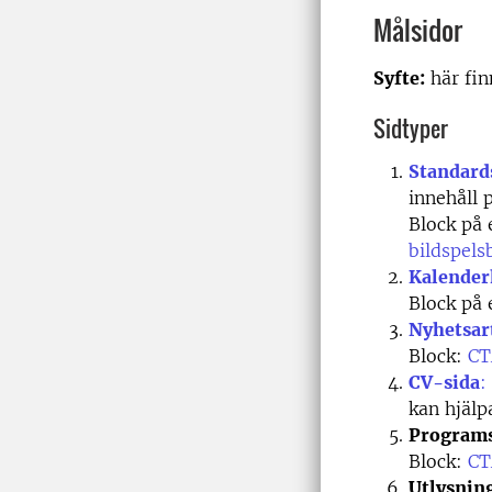
Målsidor
Syfte:
här finn
Sidtyper
Standard
innehåll 
Block på 
bildspels
Kalender
Block på
Nyhetsar
Block:
CT
CV-sida
:
kan hjälp
Program
Block:
CT
Utlysnin