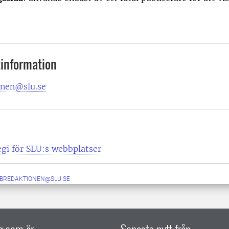
information
nen@slu.se
egi för SLU:s webbplatser
BREDAKTIONEN@SLU.SE
ig som är
Senaste nytt från