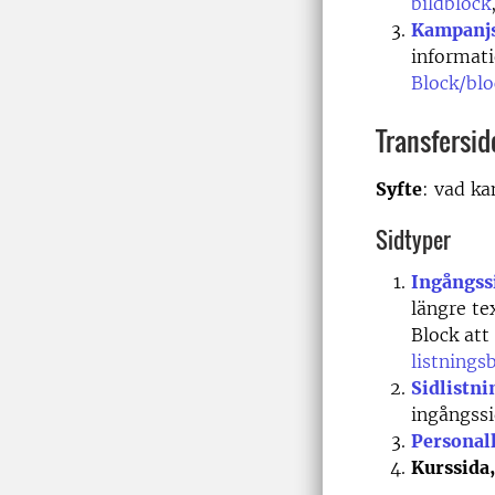
bildblock
Kampanj
informat
Block/blo
Transfersid
Syfte
: vad ka
Sidtyper
Ingångss
längre te
Block att
listnings
Sidlistni
ingångssi
Personall
Kurssida,