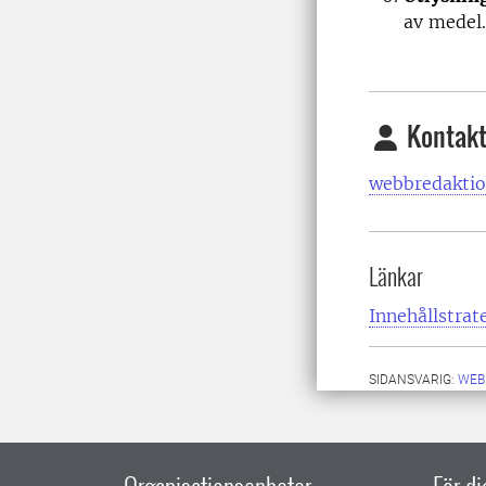
av medel.
Kontakt
webbredaktio
Länkar
Innehållstrat
SIDANSVARIG:
WEB
Organisationsenheter
För d