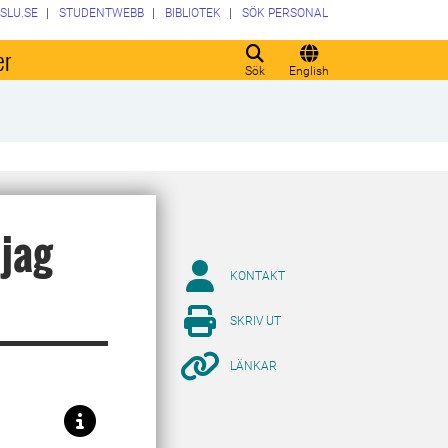
SLU.SE
STUDENTWEBB
BIBLIOTEK
SÖK PERSONAL
er
Sök
English
 jag
KONTAKT
SKRIV UT
LÄNKAR