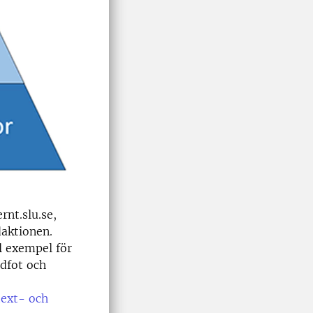
rnt.slu.se,
daktionen.
ll exempel för
idfot och
text- och