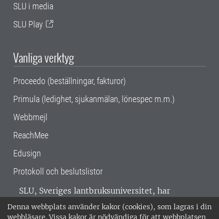
SLU i media
SLU Play
Vanliga verktyg
Proceedo (beställningar, fakturor)
Primula (ledighet, sjukanmälan, lönespec m.m.)
Webbmejl
ReachMee
Edusign
Protokoll och beslutslistor
SLU, Sveriges lantbruksuniversitet, har
verksamhet över hela Sverige. Huvudorter är
Denna webbplats använder kakor (cookies), som lagras i din
Alnarp, Uppsala och Umeå.
SLU är
webbläsare. Vissa kakor är nödvändiga för att webbplatsen