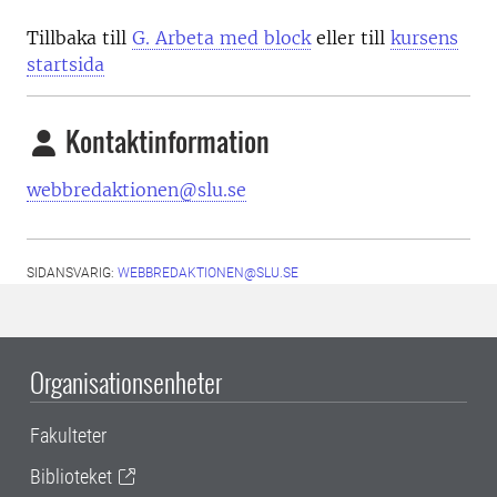
Tillbaka till
G. Arbeta med block
eller till
kursens
startsida
Kontaktinformation
webbredaktionen@slu.se
SIDANSVARIG:
WEBBREDAKTIONEN@SLU.SE
Organisationsenheter
Fakulteter
Biblioteket