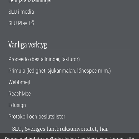
Lediga anställningar
SLU i media
SLU Play
Vanliga verktyg
Proceedo (beställningar, fakturor)
Primula (ledighet, sjukanmälan, lönespec m.m.)
Webbmejl
ReachMee
Edusign
Protokoll och beslutslistor
SLU, Sveriges lantbruksuniversitet, har
verksamhet över hela Sverige. Huvudorter är