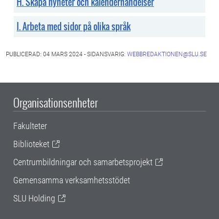
H. Skapa nyheter och kalenderhändelser
I. Arbeta med sidor på olika språk
PUBLICERAD: 04 MARS 2024 - SIDANSVARIG:
WEBBREDAKTIONEN@SLU.SE
Organisationsenheter
Fakulteter
Biblioteket
Centrumbildningar och samarbetsprojekt
Gemensamma verksamhetsstödet
SLU Holding