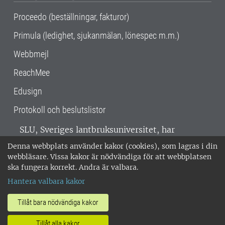
Proceedo (beställningar, fakturor)
Primula (ledighet, sjukanmälan, lönespec m.m.)
Webbmejl
ReachMee
Edusign
Protokoll och beslutslistor
SLU, Sveriges lantbruksuniversitet, har
verksamhet över hela Sverige. Huvudorter är
Denna webbplats använder kakor (cookies), som lagras i din
Alnarp, Uppsala och Umeå.
SLU är
webbläsare. Vissa kakor är nödvändiga för att webbplatsen
miljöcertifierat enligt ISO 14001. •
Telefon:
ska fungera korrekt. Andra är valbara.
018-67 10 00 • Org nr: 202100-2817 •
Om
Hantera valbara kakor
medarbetarwebben
•
SLU:s fakturaadress
•
Om SLU:s webbplatser
•
Vid KRIS
Tillåt bara nödvändiga kakor
•
Hantera kakor
•
Behandling av
Tillåt alla kakor