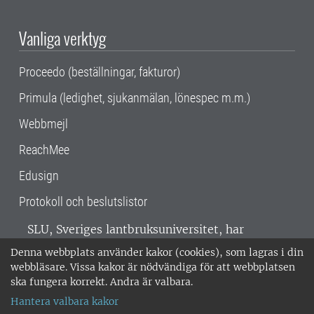
Vanliga verktyg
Proceedo (beställningar, fakturor)
Primula (ledighet, sjukanmälan, lönespec m.m.)
Webbmejl
ReachMee
Edusign
Protokoll och beslutslistor
SLU, Sveriges lantbruksuniversitet, har
verksamhet över hela Sverige. Huvudorter är
Denna webbplats använder kakor (cookies), som lagras i din
Alnarp, Uppsala och Umeå.
SLU är
webbläsare. Vissa kakor är nödvändiga för att webbplatsen
miljöcertifierat enligt ISO 14001. •
Telefon:
ska fungera korrekt. Andra är valbara.
018-67 10 00 • Org nr: 202100-2817 •
Om
Hantera valbara kakor
medarbetarwebben
•
SLU:s fakturaadress
•