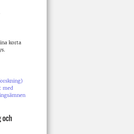
a
dina korta
ys.
forskning)
at med
ningsämnen
g och