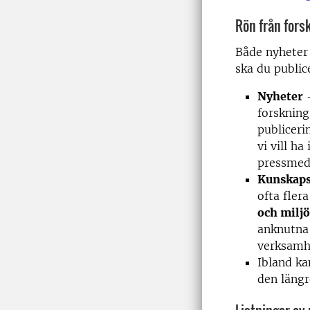
Rön från fors
Både nyheter 
ska du public
Nyheter
–
forskning
publiceri
vi vill h
pressmedd
Kunskap
ofta fler
och milj
anknutna 
verksamh
Ibland ka
den läng