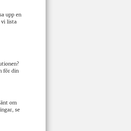
isa upp en
vi lista
utionen?
 för din
lmänt om
ingar, se