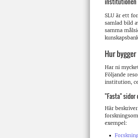
institutionen
SLU är ett fo
samlad bild a
samma målsid
kunskapsbank
Hur bygger 
Har ni mycket
Följande reso
institution, c
"Fasta" sidor
Här beskriver
forskningsom
exempel:
Forskning