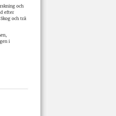
orskning och
d efter
 Skog och trä
nen,
gen i