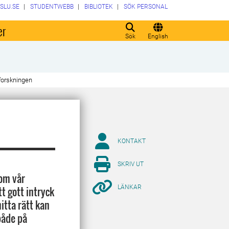
SLU.SE
STUDENTWEBB
BIBLIOTEK
SÖK PERSONAL
er
Sök
English
forskningen
KONTAKT
SKRIV UT
 om vår
LÄNKAR
t gott intryck
itta rätt kan
både på