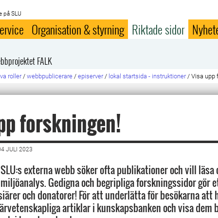
e på SLU
ervice
Organisation & styrning
Riktade sidor
Nyhet
bbprojektet FALK
va roller
/
webbpublicerare
/
episerver
/
lokal startsida - instruktioner
/
Visa upp 
pp forskningen!
4 JULI 2023
SLU:s externa webb söker ofta publikationer och vill läsa
miljöanalys. Gedigna och begripliga forskningssidor gör et
iärer och donatorer! För att underlätta för besökarna att h
lärvetenskapliga artiklar i kunskapsbanken och visa dem 