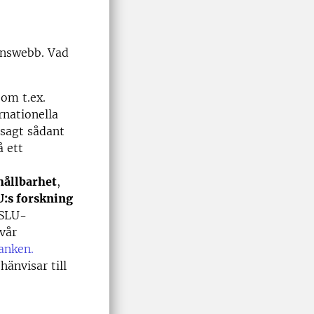
ionswebb. Vad
 om t.ex.
rnationella
 sagt sådant
å ett
hållbarhet
,
:s forskning
 SLU-
vår
anken.
änvisar till