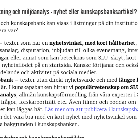
kning och miljöanalys - nyhet eller kunskapsbanksartikel?
och kunskapsbank kan visas i listningar på din institut
era var?
 texter som har en
nyhetsvinkel, med kort hållbarhet
,
sanslag, disputation, inbjudan till olika evenemang, inte
ngar eller annat som kan betecknas som SLU-skryt, kort
a i nyhetsflödet på en startsida. Kanske förtjänar den ocks
elande och aktivitet på sociala medier.
sbank
– texter utan direkt nyhetsvärde och med
längre 
a år. I kunskapsbanken hittar vi
populärvetenskap om SLU
öanalys
, allmän kunskapsförmedling från våra experter i
frågor, forskarporträtt etc.. Även filmer och poddar om 
et kan läggas här.
Läs mer om att publicera i kunskapsb
n det vara bra med en kort nyhet med nyhetsvinkel som h
re bakgrunden i kunskapsbanken.