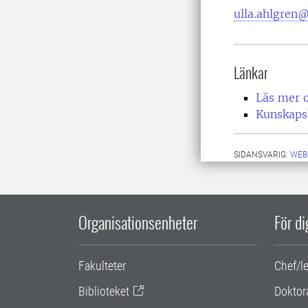
ulla.ahlgren@
Länkar
Läs mer o
Kunskaps
SIDANSVARIG:
WEB
Organisationsenheter
För d
Fakulteter
Chef/l
Biblioteket
Doktor