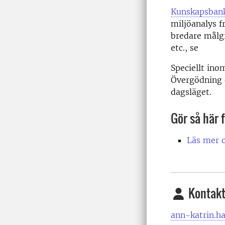
Kunskapsban
miljöanalys f
bredare målgr
etc., se
Speciellt in
Övergödning o
dagsläget.
Gör så här 
Läs mer o
Kontakt
ann-katrin.ha