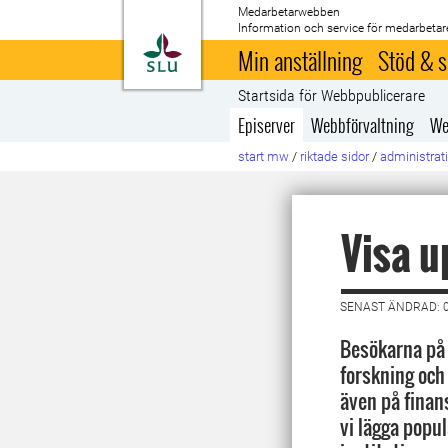
Medarbetarwebben
Information och service för medarbetar
Till startsida
Min anställning
Stöd & s
Startsida för Webbpublicerare
Episerver
Webbförvaltning
We
start mw
/
riktade sidor
/
administrati
Visa u
SENAST ÄNDRAD: 0
Besökarna på 
forskning och 
även på finans
vi lägga popu