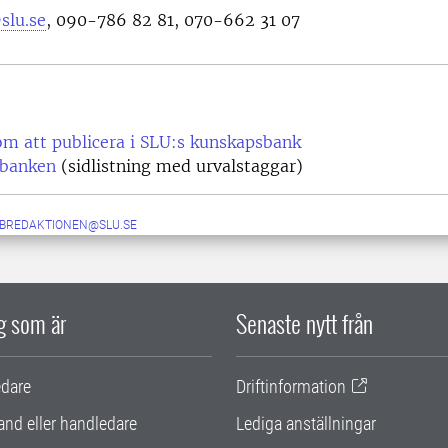
slu.se
, 090-786 82 81, 070-662 31 07
m att publicera i SLU:s kunskapsbank
banken
(sidlistning med urvalstaggar)
BREDAKTIONEN@SLU.SE
ig som är
Senaste nytt från
edare
Driftinformation
and eller handledare
Lediga anställningar