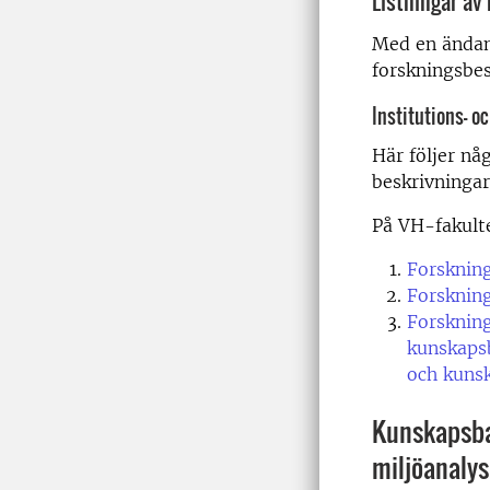
Listningar av
Med en ändamå
forskningsbes
Institutions- o
Här följer nå
beskrivningar
På VH-fakulte
Forskning
Forskning
Forskning
kunskaps
och kuns
Kunskapsba
miljöanalys