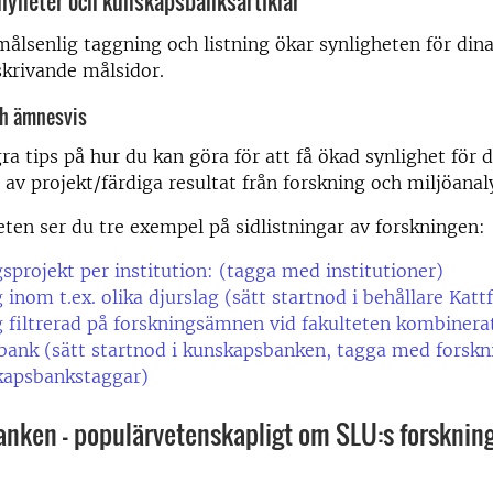
 nyheter och kunskapsbanksartiklar
lsenlig taggning och listning ökar synligheten för din
krivande målsidor.
ch ämnesvis
gra tips på hur du kan göra för att få ökad synlighet för 
 av projekt/färdiga resultat från forskning och miljöanal
ten ser du tre exempel på sidlistningar av forskningen:
sprojekt per institution: (tagga med institutioner)
 inom t.ex. olika djurslag (sätt startnod i behållare Katt
 filtrerad på forskningsämnen vid fakulteten kombiner
bank (sätt startnod i kunskapsbanken, tagga med forsk
kapsbankstaggar)
nken – populärvetenskapligt om SLU:s forsknin