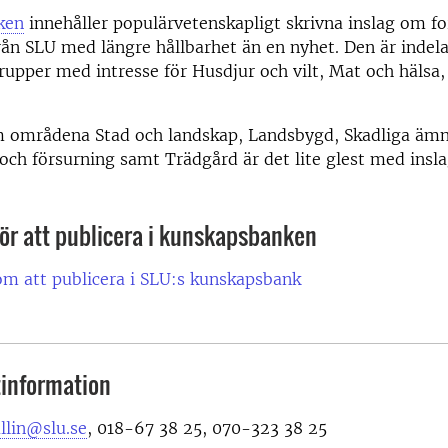
ken
innehåller populärvetenskapligt skrivna inslag om f
rån SLU med längre hållbarhet än en nyhet. Den är indela
upper med intresse för Husdjur och vilt, Mat och hälsa,
om områdena Stad och landskap, Landsbygd, Skadliga äm
ch försurning samt Trädgård är det lite glest med insla
för att publicera i kunskapsbanken
m att publicera i SLU:s kunskapsbank
information
llin@slu.se
, 018-67 38 25, 070-323 38 25