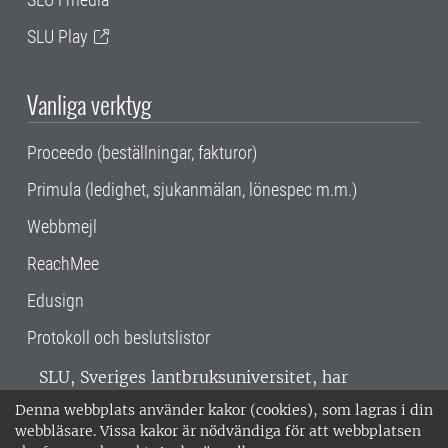
SLU Play
Vanliga verktyg
Proceedo (beställningar, fakturor)
Primula (ledighet, sjukanmälan, lönespec m.m.)
Webbmejl
ReachMee
Edusign
Protokoll och beslutslistor
SLU, Sveriges lantbruksuniversitet, har
verksamhet över hela Sverige. Huvudorter är
Denna webbplats använder kakor (cookies), som lagras i din
Alnarp, Uppsala och Umeå.
SLU är
webbläsare. Vissa kakor är nödvändiga för att webbplatsen