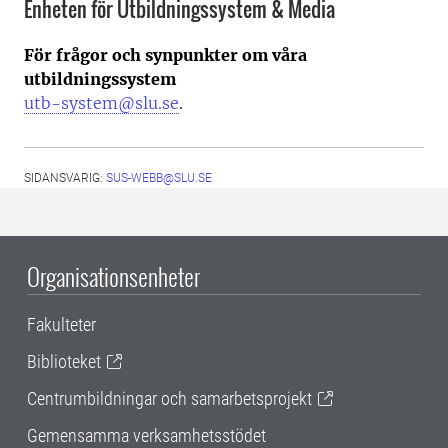
Enheten för Utbildningssystem & Media
För frågor och synpunkter om våra
utbildningssystem
utb-system@slu.se
.
SIDANSVARIG:
SUS-WEBB@SLU.SE
Organisationsenheter
Fakulteter
Biblioteket
Centrumbildningar och samarbetsprojekt
Gemensamma verksamhetsstödet