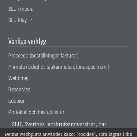
SLU i media
SLU Play
Vanliga verktyg
Proceedo (beställningar, fakturor)
Primula (ledighet, sjukanmälan, lönespec m.m.)
Webbmejl
ReachMee
Edusign
Protokoll och beslutslistor
SLU, Sveriges lantbruksuniversitet, har
verksamhet över hela Sverige. Huvudorter är
Denna webbplats använder kakor (cookies), som lagras i din