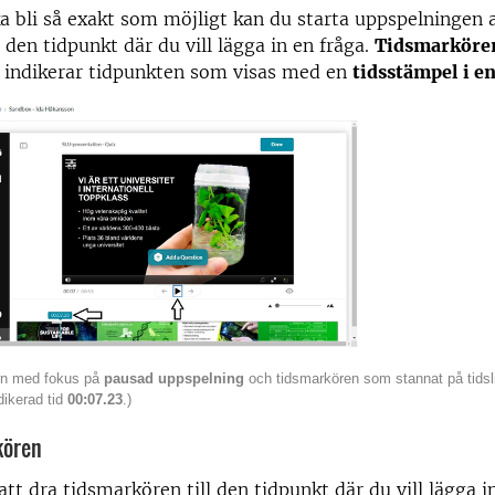
ka bli så exakt som möjligt kan du starta uppspelningen 
 den tidpunkt där du vill lägga in en fråga.
Tidsmarköre
h indikerar tidpunkten som visas med en
tidsstämpel i en
orn med fokus på
pausad uppspelning
och tidsmarkören som stannat på tidsl
dikerad tid
00:07.23
.)
kören
att dra tidsmarkören till den tidpunkt där du vill lägga in