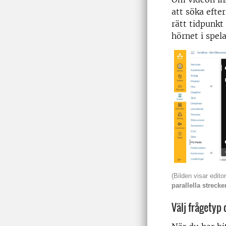
att söka efte
rätt tidpunkt
hörnet i spel
(Bilden visar edit
parallella strecke
Välj frågetyp o