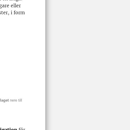
gare eller
ster, i form
laget
nere till
igation
för