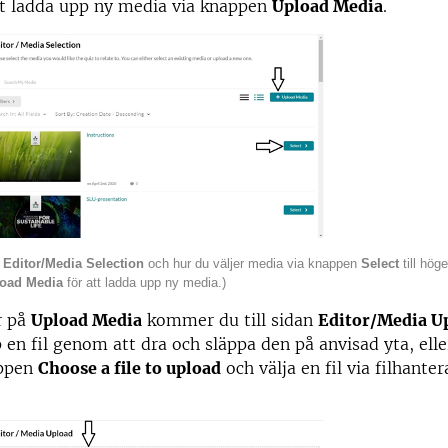
att ladda upp ny media via knappen
Upload Media
.
n
Editor/Media Selection
och hur du väljer media via knappen
Select
till hö
load Media
för att ladda upp ny media.)
r på
Upload Media
kommer du till sidan
Editor/Media U
 en fil genom att dra och släppa den på anvisad yta, ell
appen
Choose a file to upload
och välja en fil via filhante