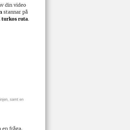
av din video
n
stannar på
 turkos ruta
.
injen, samt en
 en fråga.