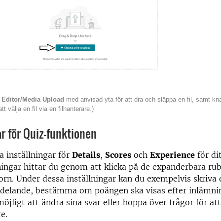
n
Editor/Media Upload
med anvisad yta för att dra och släppa en fil, samt k
tt välja en fil via en filhanterare.)
ar för Quiz-funktionen
a inställningar för
Details
,
Scores
och
Experience
för di
ningar hittar du genom att klicka på de expanderbara rubr
torn. Under dessa inställningar kan du exempelvis skriva 
elande, bestämma om poängen ska visas efter inlämnin
öjligt att ändra sina svar eller hoppa över frågor för att
e.