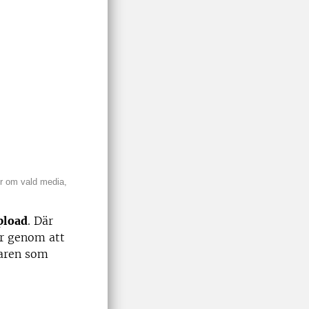
ger om vald media,
pload
. Där
er genom att
raren som