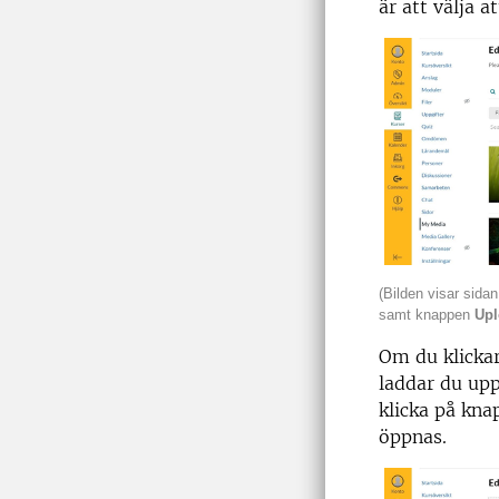
är att välja 
(Bilden visar sida
samt knappen
Up
Om du klicka
laddar du upp
klicka på kn
öppnas.