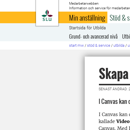
Medarbetarwebben
Information och service för medarbetar
Till startsida
Min anställning
Stöd & s
Startsida för Utbilda
Grund- och avancerad nivå
Utbi
start mw
/
stöd & service
/
utbilda
/
u
Skapa 
SENAST ÄNDRAD: 2
I Canvas kan 
I Canvas kan 
kallade
Video
Canvas. Med h