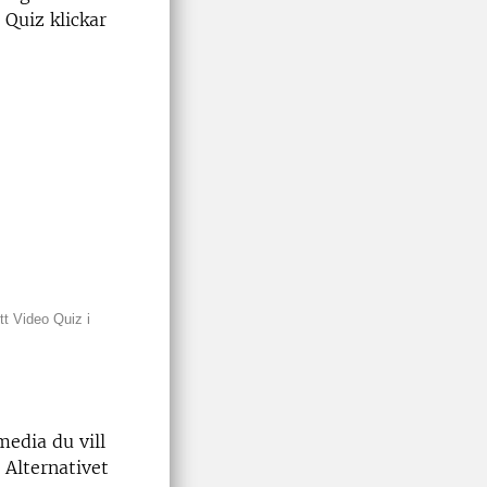
 Quiz klickar
tt Video Quiz i
media du vill
 Alternativet