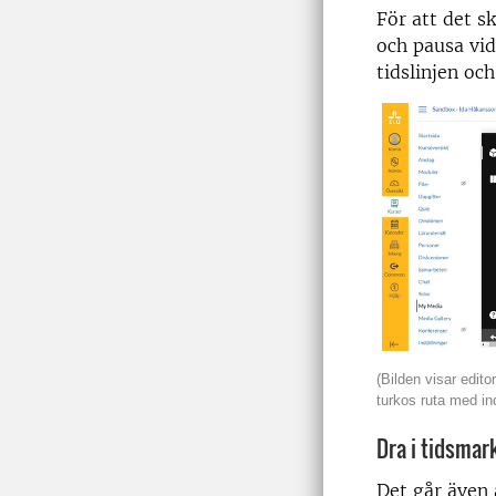
För att det s
och pausa vid
tidslinjen oc
(Bilden visar edit
turkos ruta med in
Dra i tidsmar
Det går även 