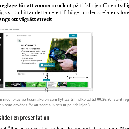
reglage
för att zooma in och ut
på tidslinjen för en tydli
ig vy. Du hittar detta nere till höger under spelarens fön
längs ett vågrätt streck
.
rn med fokus på tidsmarkören som flyttats till indikerad tid
00:26.70
, samt
reg
en som används för att zooma in och ut på tidslinjen.)
 slide i en presentation
nehåller en presentation kan du använda funktionen
Nav