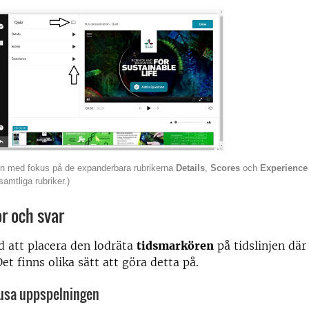
orn med fokus på de expanderbara rubrikerna
Details
,
Scores
och
Experience
 samtliga rubriker.)
r och svar
 att placera den lodräta
tidsmarkören
på tidslinjen där 
Det finns olika sätt att göra detta på.
ausa uppspelningen