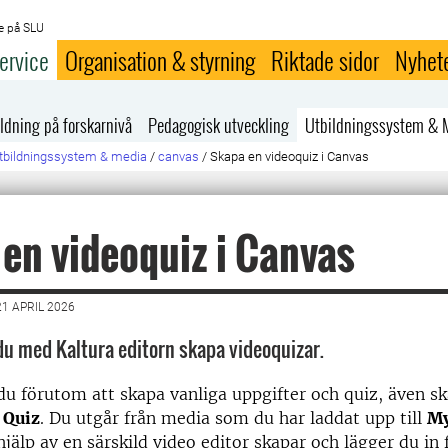
e på SLU
ervice
Organisation & styrning
Riktade sidor
Nyhet
ldning på forskarnivå
Pedagogisk utveckling
Utbildningssystem & 
tbildningssystem & media
/
canvas
/
Skapa en videoquiz i Canvas
en videoquiz i Canvas
1 APRIL 2026
du med Kaltura editorn skapa videoquizar.
du förutom att skapa vanliga uppgifter och quiz, även s
 Quiz
. Du utgår från media som du har laddat upp till
My
jälp av en särskild video editor skapar och lägger du in 