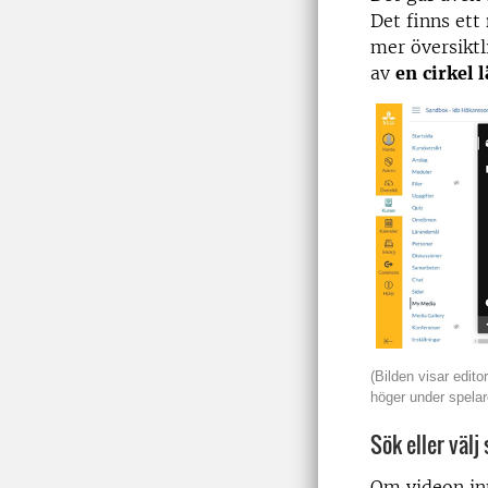
Det finns ett
mer översiktl
av
en
cirkel 
(Bilden visar edito
höger under spelar
Sök eller välj
Om videon in