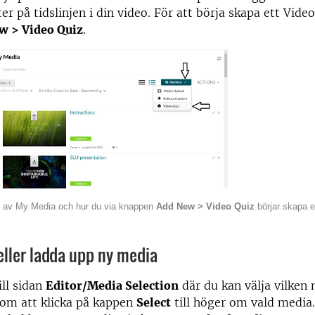
er på tidslinjen i din video. För att börja skapa ett Video
w > Video Quiz
.
vy av My Media och hur du via knappen
Add New > Video Quiz
börjar skapa e
eller ladda upp ny media
ll sidan
Editor/Media Selection
där du kan välja vilken 
nom att klicka på kappen
Select
till höger om vald media.