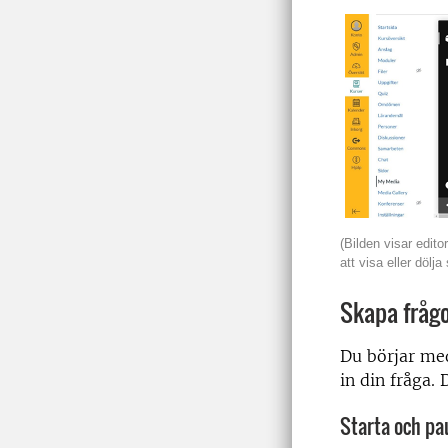
(Bilden visar edit
att visa eller dölja
Skapa frågo
Du börjar med
in din fråga. 
Starta och p