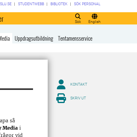
SLU.SE
STUDENTWEBB
BIBLIOTEK
SÖK PERSONAL
er
Sök
English
Media
Uppdragsutbildning
Tentamensservice
KONTAKT
SKRIV UT
kapa så
 Media
i
frågor vid