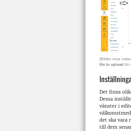
(Bilden visar sida
file to upload
för a
Inställning
Det finns olik
Dessa inställ
vänster i edi
välkomstmedd
det ska vara m
till dem senar