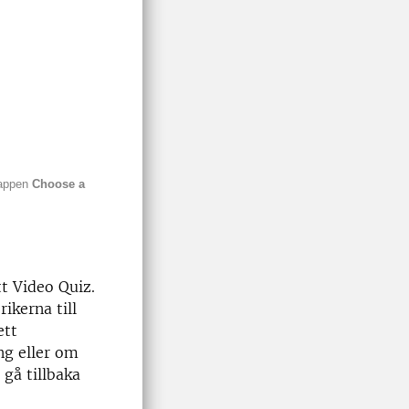
nappen
Choose a
tt Video Quiz.
ikerna till
ett
g eller om
 gå tillbaka