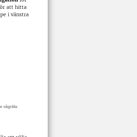
för att hitta
ppe i vänstra
re vågräta