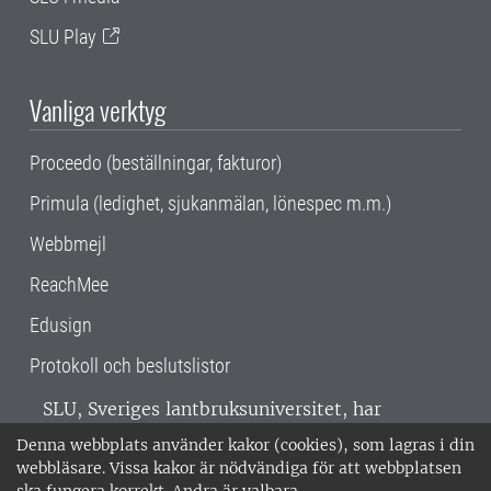
SLU Play
Vanliga verktyg
Proceedo (beställningar, fakturor)
Primula (ledighet, sjukanmälan, lönespec m.m.)
Webbmejl
ReachMee
Edusign
Protokoll och beslutslistor
SLU, Sveriges lantbruksuniversitet, har
verksamhet över hela Sverige. Huvudorter är
Denna webbplats använder kakor (cookies), som lagras i din
Alnarp, Uppsala och Umeå.
SLU är
webbläsare. Vissa kakor är nödvändiga för att webbplatsen
miljöcertifierat enligt ISO 14001. •
Telefon: