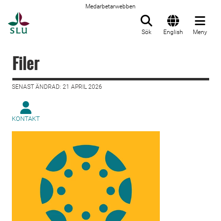
Medarbetarwebben
Till startsida
Sök
English
Meny
Filer
SENAST ÄNDRAD: 21 APRIL 2026
KONTAKT