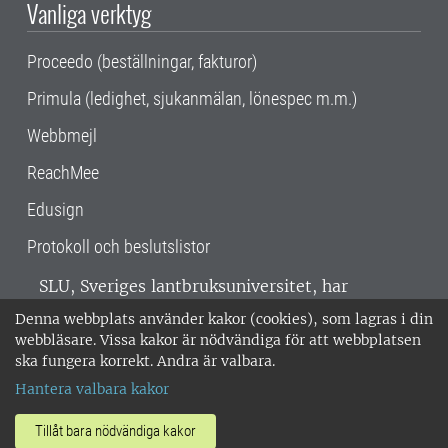
Vanliga verktyg
Proceedo (beställningar, fakturor)
Primula (ledighet, sjukanmälan, lönespec m.m.)
Webbmejl
ReachMee
Edusign
Protokoll och beslutslistor
SLU, Sveriges lantbruksuniversitet, har
verksamhet över hela Sverige. Huvudorter är
Denna webbplats använder kakor (cookies), som lagras i din
Alnarp, Uppsala och Umeå.
SLU är
webbläsare. Vissa kakor är nödvändiga för att webbplatsen
miljöcertifierat enligt ISO 14001. •
Telefon:
ska fungera korrekt. Andra är valbara.
018-67 10 00 • Org nr: 202100-2817 •
Om
Hantera valbara kakor
medarbetarwebben
•
SLU:s fakturaadress
•
Om SLU:s webbplatser
•
Vid KRIS
Tillåt bara nödvändiga kakor