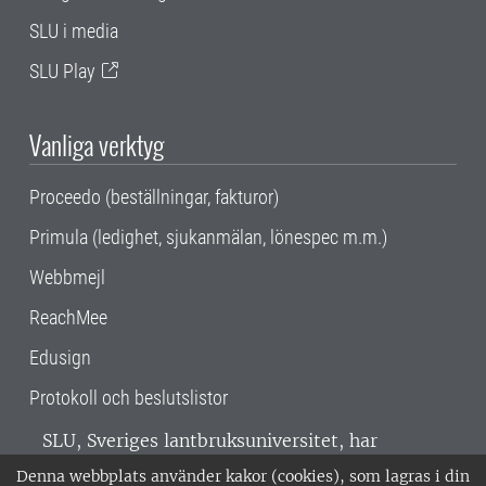
SLU i media
SLU Play
Vanliga verktyg
Proceedo (beställningar, fakturor)
Primula (ledighet, sjukanmälan, lönespec m.m.)
Webbmejl
ReachMee
Edusign
Protokoll och beslutslistor
SLU, Sveriges lantbruksuniversitet, har
verksamhet över hela Sverige. Huvudorter är
Denna webbplats använder kakor (cookies), som lagras i din