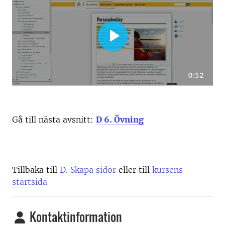
Gå till nästa avsnitt:
D 6. Övning
Tillbaka till
D. Skapa sidor
eller till
kursens
startsida
Kontaktinformation