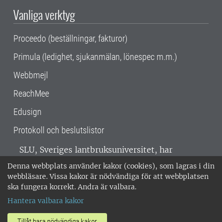
Vanliga verktyg
Proceedo (beställningar, fakturor)
Primula (ledighet, sjukanmälan, lönespec m.m.)
Webbmejl
ReachMee
Edusign
Protokoll och beslutslistor
SLU, Sveriges lantbruksuniversitet, har
verksamhet över hela Sverige. Huvudorter är
Denna webbplats använder kakor (cookies), som lagras i din
Alnarp, Uppsala och Umeå.
SLU är
webbläsare. Vissa kakor är nödvändiga för att webbplatsen
miljöcertifierat enligt ISO 14001. •
Telefon:
ska fungera korrekt. Andra är valbara.
018-67 10 00 • Org nr: 202100-2817 •
Om
Hantera valbara kakor
medarbetarwebben
•
SLU:s fakturaadress
•
Om SLU:s webbplatser
•
Vid KRIS
Tillåt bara nödvändiga kakor