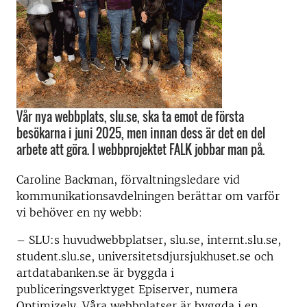
Vår nya webbplats, slu.se, ska ta emot de första
besökarna i juni 2025, men innan dess är det en del
arbete att göra. I webbprojektet FALK jobbar man på.
Caroline Backman, förvaltningsledare vid
kommunikationsavdelningen berättar om varför
vi behöver en ny webb:
– SLU:s huvudwebbplatser, slu.se, internt.slu.se,
student.slu.se, universitetsdjursjukhuset.se och
artdatabanken.se är byggda i
publiceringsverktyget Episerver, numera
Optimizely. Våra webbplatser är byggda i en