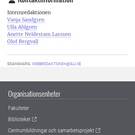
Internredaktionen
Vanja Sandgren
Ulla Ahlgren
Anette Neldestam Larsson
Olof Bergvall
SIDANSVARIG:
WEBBREDAKTIONEN@SLU.SE
Organisationsenheter
Fakulteter
Biblioteket
Centrumbildningar och samarbetsprojekt