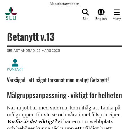
Medarbetarwebben
Till startsida
Sök
English
Meny
ßetanytt v.13
SENAST ÄNDRAD: 25 MARS 2025
KONTAKT
Varsågod - ett något försenat men matigt ßetanytt!
Målgruppsanpassning - viktigt för helheten
När ni jobbar med sidorna, kom ihåg att tänka på
målgruppen för slu.se och våra innehållsprinciper.
Varför är det viktigt?
Vi har en stor webbplats
och behöver kunna täcka upp ett väldigt brett