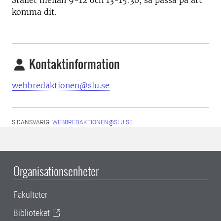
Stallet mellan 9-12 och 13-15:30, så passa på att
komma dit.
Kontaktinformation
webbredaktionen@slu.se
SIDANSVARIG:
WEBBREDAKTIONEN@SLU.SE
Organisationsenheter
Fakulteter
Biblioteket