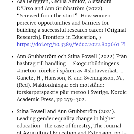
Åsa Berggren, Cecilia Almlöv, Alexandra
D’Urso and Ann Grubbström (2022).
“Screwed from the start”: How women
perceive opportunities and barriers for
building a successful research career [Original
Research]. Frontiers in Education, 7.
https://doi.org/10.3389/feduc.2022.809661
Ann Grubbström och Stina Powell (2022) Från
hashtag till handling – Skogsutbildningens
#metoo-rörelse i spåren av #slutavverkat. I
Ganetz, H., Hansson, K. and Sveningsson, M.,
(Red). Maktordningar och motstånd:
forskarperspektiv på# metoo i Sverige. Nordic
Academic Press, pp 279-302.
Stina Powell and Ann Grubbström (2021).
Leading gender equality change in higher
education- the case of forestry, The Journal
of Agricultural Education and Extension, pp 1-