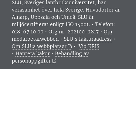
SLU, Sveriges lantbruksuniversitet, har
verksamhet över hela Sverige. Huvudorter är
Alnarp, Uppsala och Umeå.
SLU är
miljöcertifierat enligt ISO 14001. •
Telefon:
018-67 10 00 • Org nr: 202100-2817 •
Om
medarbetarwebben
•
SLU:s fakturaadress
•
Om SLU:s webbplatser
•
Vid KRIS
•
Hantera kakor
•
Behandling av
personuppgifter