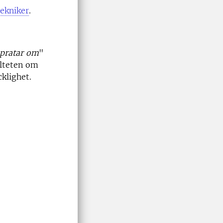
ekniker
.
e pratar om
"
ulteten om
klighet.