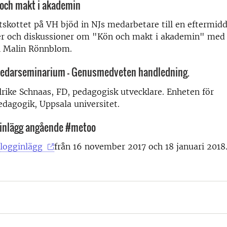
 och makt i akademin
utskottet på VH bjöd in NJs medarbetare till en eftermi
er och diskussioner om "Kön och makt i akademin" med 
 Malin Rönnblom.
dledarseminarium - Genusmedveten handledning.
lrike Schnaas, FD, pedagogisk utvecklare. Enheten för
edagogik, Uppsala universitet.
ginlägg angående #metoo
logginlägg
från 16 november 2017 och 18 januari 2018