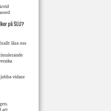
Arvid
hored
llkor på SLU?
rallt lära oss
stimulerande
svenska
jobba vidare
gen.
d att