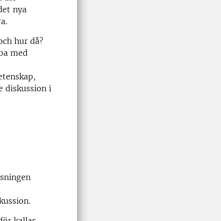
det nya
a.
och hur då?
bba med
vetenskap,
 diskussion i
äsningen
kussion.
ör kallas