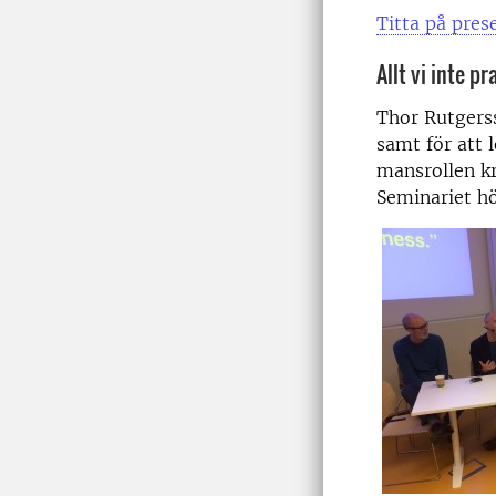
Titta på pres
Allt vi inte 
Thor Rutgerss
samt för att 
mansrollen kr
Seminariet hö