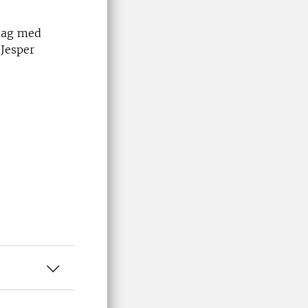
ddag med
Jesper
.