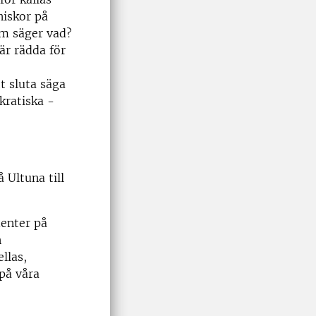
niskor på
om säger vad?
är rädda för
t sluta säga
kratiska -
 Ultuna till
denter på
n
llas,
 på våra