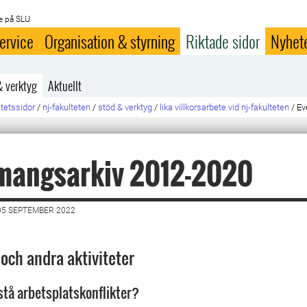
e på SLU
ervice
Organisation & styrning
Riktade sidor
Nyhet
& verktyg
Aktuellt
ltetssidor
/
nj-fakulteten
/
stöd & verktyg
/
lika villkorsarbete vid nj-fakulteten
/
Ev
mangsarkiv 2012-2020
05 SEPTEMBER 2022
och andra aktiviteter
rstå arbetsplatskonflikter?