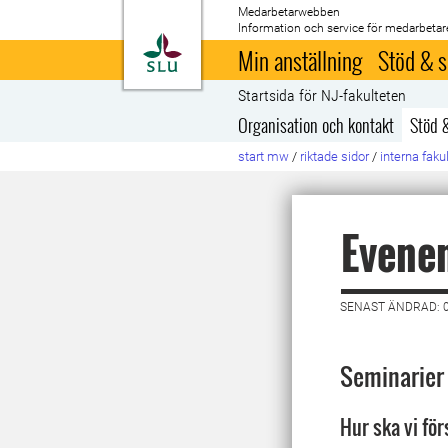
Medarbetarwebben
Information och service för medarbetar
Till startsida
Min anställning
Stöd & s
Startsida för NJ-fakulteten
Organisation och kontakt
Stöd 
start mw
/
riktade sidor
/
interna faku
Evene
SENAST ÄNDRAD: 
Seminarier 
Hur ska vi fö