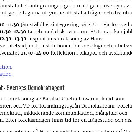
jämställdhetsintegreringen genom att ge en översyn av 
mt ge deltagarna utrymme att ställa frågor och diskuter
00-11.30
Jämställdhetsintegrering på SLU – Varför, vad 
11.30-12.30
Lunch med diskussion om HUR man kan jo
12.30-13.30
Inspirationsföreläsning av Hans
versitetsadjunkt, Institutionen för sociologi och arbets
iversitet
13.30-14.00
Reflektion i bikupor och avslutande
ation.
ation.
t - Sveriges Demokratiagent
 en föreläsning av Barakat Ghebrehawariat, känd som
nten och VD för förändringsbyrån Demokrateam. Förel
emokrati, inkluderande kommunikation, mångfald och
n. Efter föreläsningen finns tid för en frågestund och dis
d vithetsnorm? Hur används begreppet rasifiering? Varf