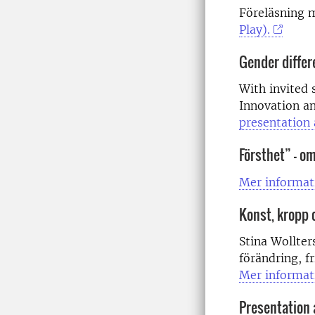
Föreläsning 
Play).
Gender differ
With invited 
Innovation a
presentation 
Försthet” – o
Mer informat
Konst, kropp 
Stina Wollter
förändring, f
Mer informat
Presentation 