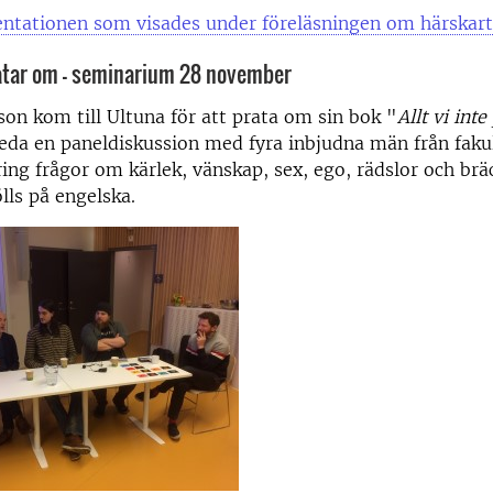
entationen som visades under föreläsningen om härskart
pratar om - seminarium 28 november
on kom till Ultuna för att prata om sin bok "
Allt vi int
leda en paneldiskussion med fyra inbjudna män från fak
ing frågor om kärlek, vänskap, sex, ego, rädslor och bräc
lls på engelska.