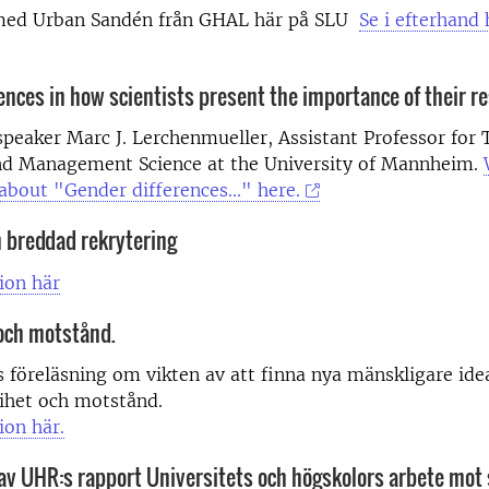
med Urban Sandén från GHAL här på SLU
Se i efterhand
ences in how scientists present the importance of their r
speaker Marc J. Lerchenmueller, Assistant Professor for 
nd Management Science at the University of Mannheim.
about "Gender differences..." here.
m breddad rekrytering
ion här
och motstånd.
s föreläsning om vikten av att finna nya mänskligare ide
rihet och motstånd.
ion här.
av UHR:s rapport Universitets och högskolors arbete mot 