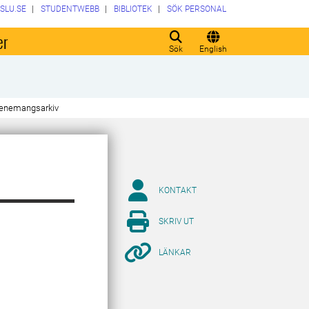
SLU.SE
STUDENTWEBB
BIBLIOTEK
SÖK PERSONAL
er
Sök
English
enemangsarkiv
KONTAKT
SKRIV UT
LÄNKAR