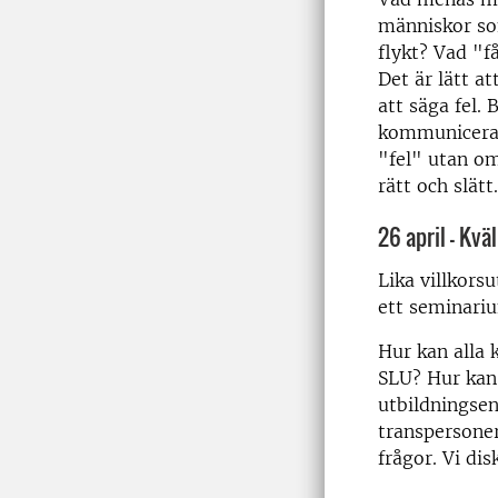
människor som
flykt? Vad "f
Det är lätt a
att säga fel.
kommunicera 
"fel" utan om
rätt och slätt.
26 april - K
Lika villkors
ett seminari
Hur kan alla 
SLU? Hur kan
utbildningsen
transpersoner
frågor. Vi di