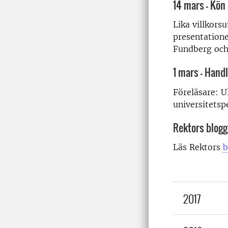
14 mars - Kön
Lika villkors
presentation
Fundberg och
1 mars - Han
Föreläsare: U
universitetsp
Rektors blog
Läs Rektors
b
2017