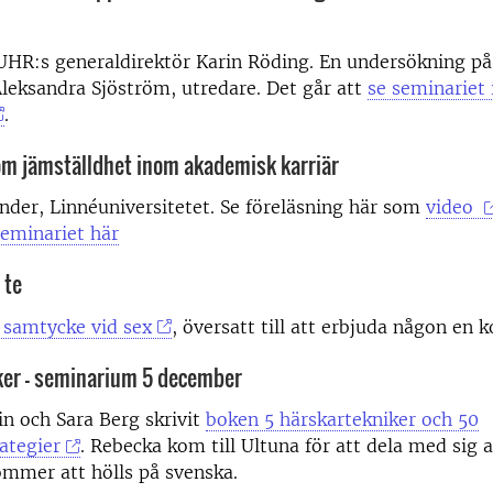
UHR:s generaldirektör Karin Röding. En undersökning på
leksandra Sjöström, utredare. Det går att
se seminariet 
.
m jämställdhet inom akademisk karriär
ander, Linnéuniversitetet. Se föreläsning här som
video
eminariet här
 te
 samtycke vid sex
, översatt till att erbjuda någon en k
ker - seminarium 5 december
n och Sara Berg skrivit
boken 5 härskartekniker och 50
ategier
. Rebecka kom till Ultuna för att dela med sig a
mmer att hölls på svenska.