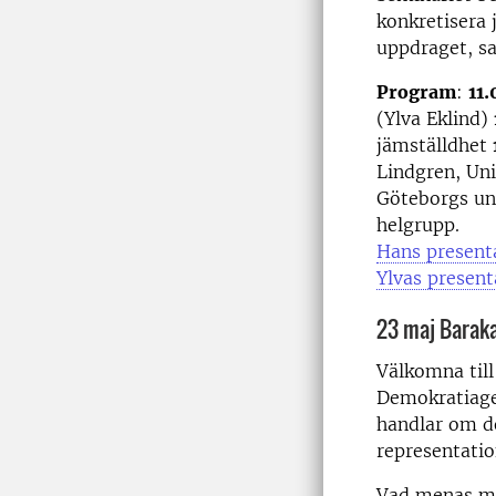
konkretisera 
uppdraget, sa
Program
:
11.
(Ylva Eklind)
jämställdhet
Lindgren, Uni
Göteborgs un
helgrupp.
Hans present
Ylvas present
23 maj Baraka
Välkomna till
Demokratiage
handlar om d
representatio
Vad menas me