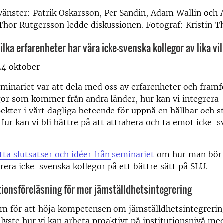
vänster: Patrik Oskarsson, Per Sandin, Adam Wallin och 
Thor Rutgersson ledde diskussionen. Fotograf: Kristin T
Vilka erfarenheter har våra icke-svenska kollegor av lika vi
4 oktober
minariet var att dela med oss av erfarenheter och framfö
gor som kommer från andra länder, hur kan vi integrera
ekter i vårt dagliga beteende för uppnå en hållbar och 
Hur kan vi bli bättre på att attrahera och ta emot icke-
tta slutsatser och idéer från seminariet
om hur man bör 
rera icke-svenska kollegor på ett bättre sätt på SLU.
ationsföreläsning för mer jämställdhetsintegrering
um för att höja kompetensen om jämställdhetsintegrerin
lyste hur vi kan arbeta proaktivt på institutionsnivå me