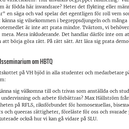
 är födda här invandrare? Heter det flykting eller män
år" en säga och vad spelar det egentligen för roll vem s
tt känna sig vilsekommen i begreppsdjungeln och många 
 Botemedlet är inte att prata mindre. Tvärtom, vi behöver
mera. Mera inkluderande. Det handlar därför inte om at
 att börja göra rätt. På rätt sätt. Att lära sig prata demo
vällsseminarium om HBTQ
utskottet på VH bjöd in alla studenter och medarbetare på
um:
känna sig välkomna till och trivas som anställda och stu
 undervisning och arbete förbättras? Max Hällström frå
heten på RFLS, riksförbundet för homosexuellas, bisexue
s och queeras rättigheter, föreläste för oss och svarade
skuterade också hur vi kan gå vidare på SLU.