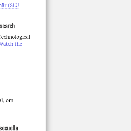
 här (SLU
esearch
Technological
Watch the
al, om
sexuella