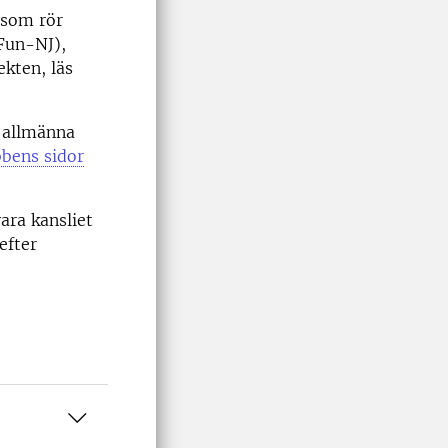
 som rör
(Fun-NJ),
ekten, läs
, allmänna
bens sidor
ara kansliet
efter