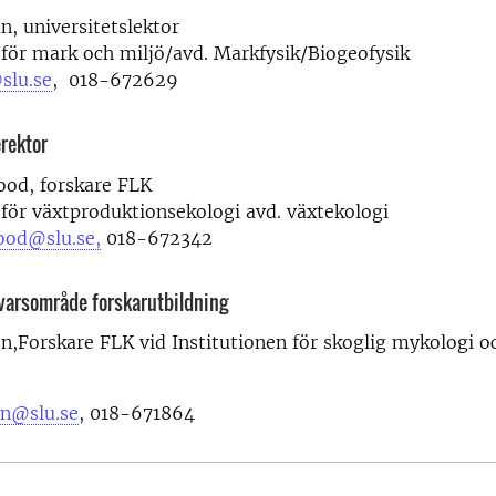
n, universitetslektor
 för mark och miljö/avd. Markfysik/Biogeofysik
slu.se
, 018-672629
rektor
ood, forskare FLK
 för växtproduktionsekologi avd. växtekologi
ood@slu.se,
018-672342
varsområde forskarutbildning
n,Forskare FLK vid Institutionen för skoglig mykologi o
on@slu.se
, 018-671864