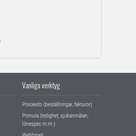
a
Vanliga verktyg
Proceedo (beställningar, fakturor)
Primula (ledighet, sjukanmälan,
lönespec m.m.)
Webbmejl