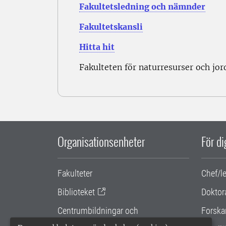
Fakultetsledning och nämnder
Fakultetskansli
Hitta hit
Fakulteten för naturresurser och jo
Organisationsenheter
För d
Fakulteter
Chef/l
Biblioteket
Doktor
Centrumbildningar och
Forska
samarbetsprojekt