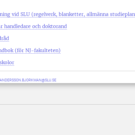
ning vid SLU (regelverk, blanketter, allmänna studieplan
är handledare och doktorand
dråd
dbok (för NJ-fakulteten)
skolor
.ANDERSSON.BJORKMAN@SLU.SE