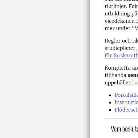
riktlinjer. F
utbildning på
vicedekanen fö
mer under "V
Regler och ri
studieplaner,
för forskarut
Kompletta är
tillhanda
sena
uppehållet i 
Portalsid
Instrukti
Flödessch
Vem beslut