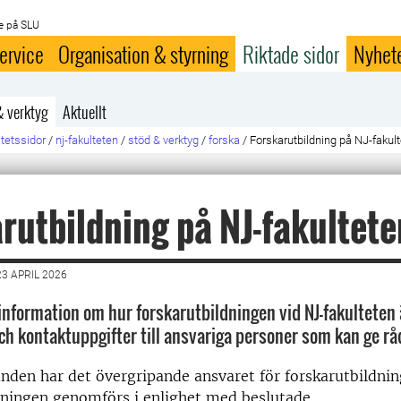
e på SLU
ervice
Organisation & styrning
Riktade sidor
Nyhet
& verktyg
Aktuellt
ltetssidor
/
nj-fakulteten
/
stöd & verktyg
/
forska
/
Forskarutbildning på NJ-fakul
rutbildning på NJ-fakultete
3 APRIL 2026
 information om hur forskarutbildningen vid NJ-fakulteten 
ch kontaktuppgifter till ansvariga personer som kan ge rå
den har det övergripande ansvaret för forskarutbildnin
dningen genomförs i enlighet med beslutade