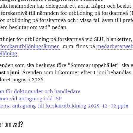
akultetsnämnden har delegerat ett antal frågor och beslut
 forskarnivå till nämnden för utbildning på forskarnivå 
r utbildning på forskarnivå och i vissa fall även till pref
em beslutar om vad" nedan.
ktlinjer för utbildning på forskarnivå vid SLU, blanketter
forskarutbildningsämnen
m.m. finns på
medarbetarweb
bildning
.
enden som ska beslutas före "Sommar uppehållet" ska v
st 1 juni
. Ärenden som inkommer efter 1 juni behandlas 
slutet augusti 2026.
an för doktorander och handledare
oner vid antagning inkl ISP
ema antagning till forskarutbildning 2025-12-02.pptx
ar om vad?