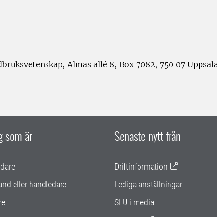
rdbruksvetenskap, Almas allé 8, Box 7082, 750 07 Uppsal
ig som är
Senaste nytt från
edare
Driftinformation
and eller handledare
Lediga anställningar
re
SLU i media