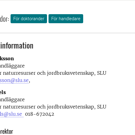
dor:
För doktorander
För handledare
information
iksson
andläggare
r naturresurser och jordbruksvetenskap, SLU
ksson@slu.se
,
els
andläggare
r naturresurser och jordbruksvetenskap, SLU
ls@slu.se
0
18-672042
rektor