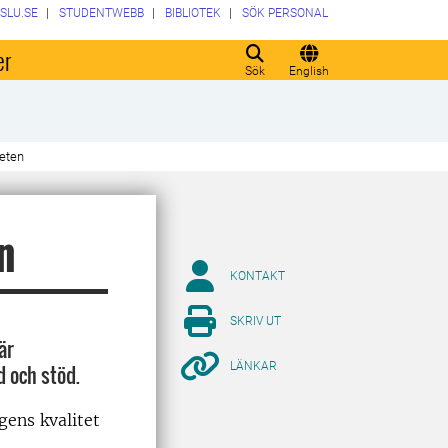
SLU.SE
STUDENTWEBB
BIBLIOTEK
SÖK PERSONAL
er
Sök
English
teten
n
KONTAKT
SKRIV UT
är
LÄNKAR
d och stöd.
gens kvalitet