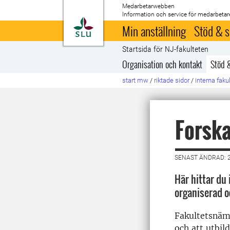
Medarbetarwebben
Information och service för medarbetar
Till startsida
Min anställning
Stöd & s
Startsida för NJ-fakulteten
Organisation och kontakt
Stöd 
start mw
/
riktade sidor
/
interna faku
Forska
SENAST ÄNDRAD: 2
Här hittar du
organiserad o
Fakultetsnämn
och att utbil