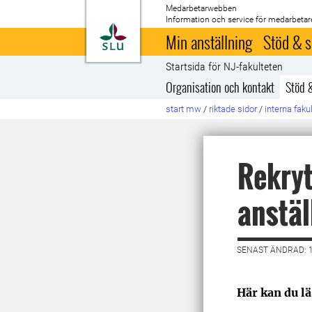
Medarbetarwebben
Information och service för medarbetar
Till startsida
Min anställning
Stöd & s
Startsida för NJ-fakulteten
Organisation och kontakt
Stöd 
start mw
/
riktade sidor
/
interna faku
Rekryt
anstäl
SENAST ÄNDRAD: 
Här kan du lä