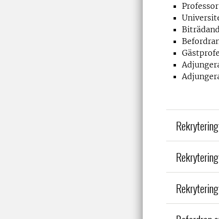
Professor
Universit
Biträdand
Befordran
Gästprof
Adjunger
Adjungera
Rekrytering
Rekrytering 
Rekrytering