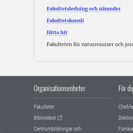
Fakultetsledning och nämnder
Fakultetskansli
Hitta hit
Fakulteten för naturresurser och jo
Organisationsenheter
För d
Fakulteter
Chef/l
Biblioteket
Doktor
Centrumbildningar och
Forska