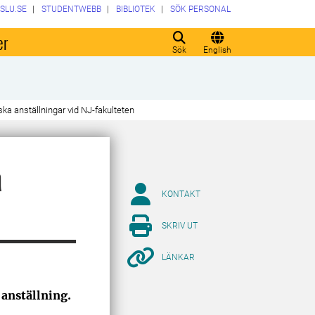
SLU.SE
STUDENTWEBB
BIBLIOTEK
SÖK PERSONAL
er
Sök
English
ska anställningar vid NJ-fakulteten
a
KONTAKT
SKRIV UT
LÄNKAR
 anställning.