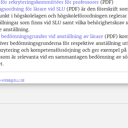
r för rekryteringskommittéer för professorer
(PDF)
ngsordning för lärare vid SLU
(PDF) är den föreskrift s
nkt i högskolelagen och högskoleförordningen reglerar 
ällningar som finns vid SLU samt vilka behörighetskrav s
e anställning.
bedömningsgrunder vid anställning av lärare
(PDF) kom
iver bedömningsgrunderna för respektive anställning ut
krytering och kompetensförsörjning och ger exempel på 
 som är relevanta vid en sammantagen bedömning av s
t.
D-WEBB@SLU.SE