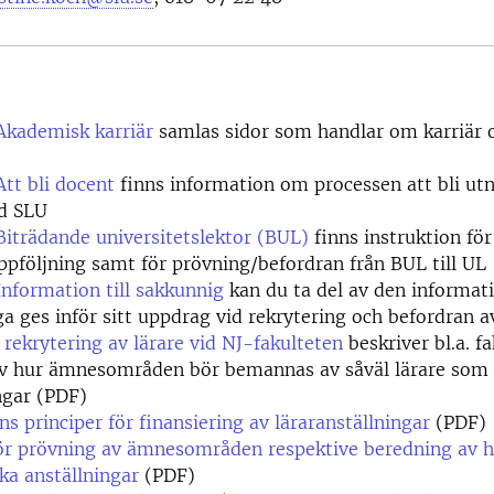
Akademisk karriär
samlas sidor som handlar om karriär 
Att bli docent
finns information om processen att bli utn
id SLU
Biträdande universitetslektor (BUL)
finns instruktion för
ppföljning samt för prövning/befordran från BUL till UL
Information till sakkunnig
kan du ta del av den informat
a ges inför sitt uppdrag vid rekrytering och befordran av
r rekrytering av lärare vid NJ-fakulteten
beskriver bl.a. f
av hur ämnesområden bör bemannas av såväl lärare som
ngar (PDF)
ns principer för finansiering av läraranställningar
(PDF)
för prövning av ämnesområden respektive beredning av 
a anställningar
(PDF)