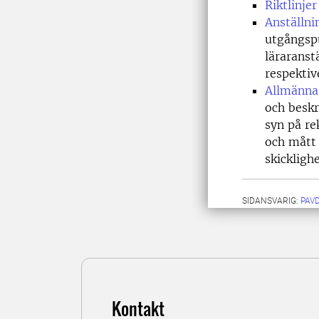
Riktlinje
Anställni
utgångspu
läraranst
respektiv
Allmänna 
och beskr
syn på re
och mått
skicklighe
SIDANSVARIG:
PAV
Kontakt