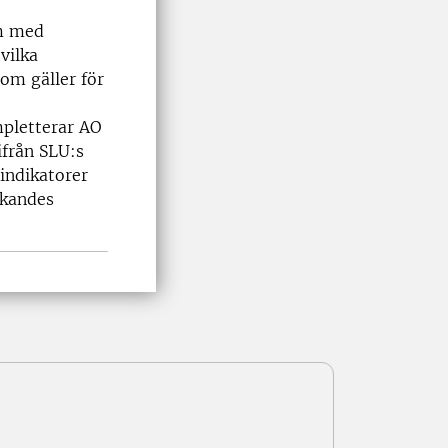
om med
vilka
om gäller för
pletterar AO
ifrån SLU:s
indikatorer
ökandes