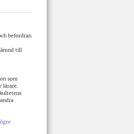
och befordran
ämnd till
ion som
 lärare.
akultetens
 andra
högre