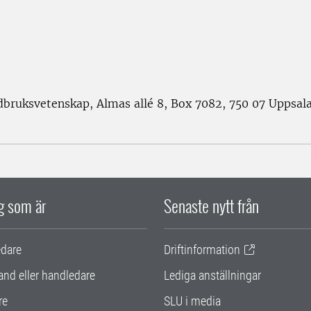
rdbruksvetenskap, Almas allé 8, Box 7082, 750 07 Uppsal
ig som är
Senaste nytt från
edare
Driftinformation
and eller handledare
Lediga anställningar
re
SLU i media