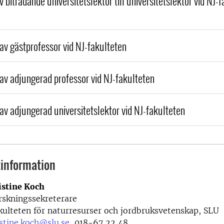
 biträdande universitetslektor till universitetslektor vid NJ-
 av gästprofessor vid NJ-fakulteten
 av adjungerad professor vid NJ-fakulteten
 av adjungerad universitetslektor vid NJ-fakulteten
information
istine Koch
rskningssekreterare
kulteten för naturresurser och jordbruksvetenskap, SLU
istine.koch@slu.se
, 018-67 22 48