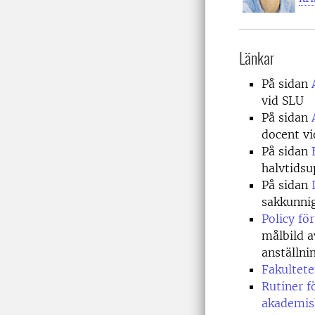
Länkar
På sidan
vid SLU
På sidan
docent v
På sidan
halvtidsu
På sidan
sakkunnig
Policy fö
målbild 
anställni
Fakultete
Rutiner 
akademisk