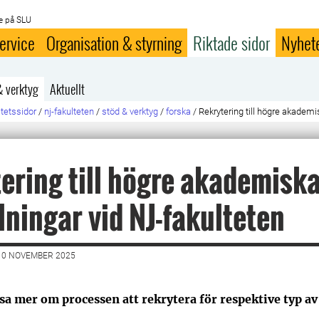
e på SLU
ervice
Organisation & styrning
Riktade sidor
Nyhet
& verktyg
Aktuellt
ltetssidor
/
nj-fakulteten
/
stöd & verktyg
/
forska
/
Rekrytering till högre akademi
ering till högre akademisk
lningar vid NJ-fakulteten
10 NOVEMBER 2025
sa mer om processen att rekrytera för respektive typ av