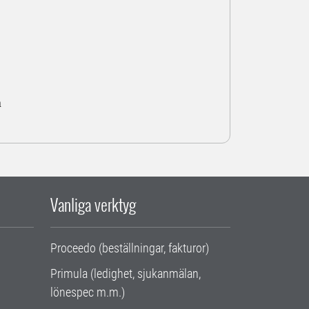
a
Vanliga verktyg
Proceedo (beställningar, fakturor)
Primula (ledighet, sjukanmälan,
lönespec m.m.)