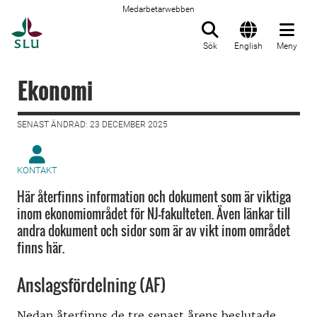
Medarbetarwebben
Till startsida
Sök
English
Meny
Ekonomi
SENAST ÄNDRAD: 23 DECEMBER 2025
KONTAKT
Här återfinns information och dokument som är viktiga
inom ekonomiområdet för NJ-fakulteten. Även länkar till
andra dokument och sidor som är av vikt inom området
finns här.
Anslagsfördelning (AF)
Nedan återfinns de tre senast årens beslutade