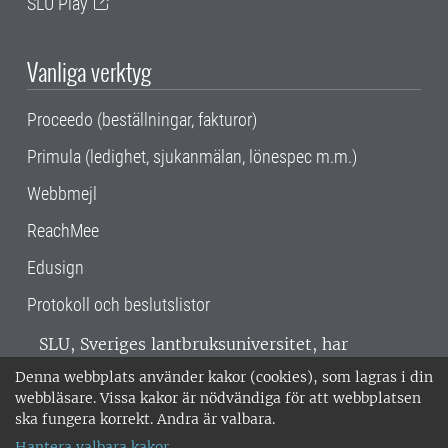
SLU Play
Vanliga verktyg
Proceedo (beställningar, fakturor)
Primula (ledighet, sjukanmälan, lönespec m.m.)
Webbmejl
ReachMee
Edusign
Protokoll och beslutslistor
SLU, Sveriges lantbruksuniversitet, har
verksamhet över hela Sverige. Huvudorter är
Denna webbplats använder kakor (cookies), som lagras i din
Alnarp, Uppsala och Umeå.
SLU är
webbläsare. Vissa kakor är nödvändiga för att webbplatsen
miljöcertifierat enligt ISO 14001. •
Telefon:
ska fungera korrekt. Andra är valbara.
018-67 10 00 • Org nr: 202100-2817 •
Om
Hantera valbara kakor