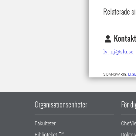
Relaterade si
Kontakt
lv-nj@slu.se
SIDANSVARIG:
LI.
Organisationsenheter
För d
Fakulteter
Chef/l
Biblioteket
Doktor