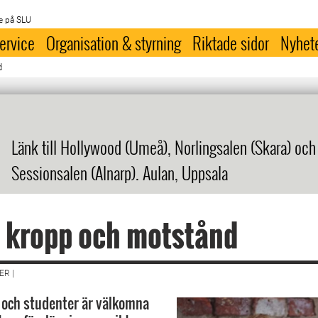
e på SLU
ervice
Organisation & styrning
Riktade sidor
Nyhet
d
Länk till Hollywood (Umeå), Norlingsalen (Skara) och
Sessionsalen (Alnarp). Aulan, Uppsala
 kropp och motstånd
R |
a och studenter är välkomna