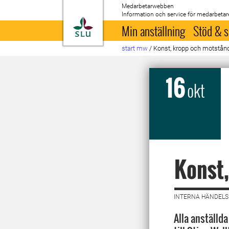
Medarbetarwebben
Information och service för medarbetar
Till startsida
Min anställning
Stöd & s
start mw
/
Konst, kropp och motstån
16
okt
Konst,
INTERNA HÄNDELSE
Alla anställd