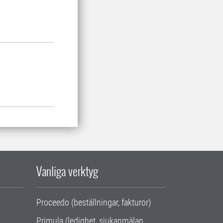
Vanliga verktyg
Proceedo (beställningar, fakturor)
Primula (ledighet, sjukanmälan,