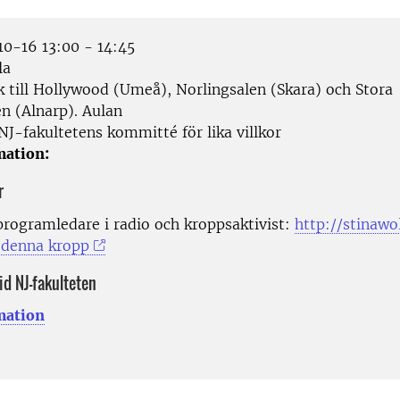
0-16 13:00 - 14:45
la
 till Hollywood (Umeå), Norlingsalen (Skara) och Stora
en (Alnarp). Aulan
NJ-fakultetens kommitté för lika villkor
mation:
r
programledare i radio och kroppsaktivist:
http://stinawol
 denna kropp
vid NJ-fakulteten
mation