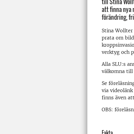
till Stina Wol
att finna nya
förändring, f
Stina Wollter
prata om bild
kroppsinvasio
verktyg och 
Alla SLU:s an
välkomna till
Se föreläsnin
via videolänk 
finns även a
OBS: föreläsn
Fakta