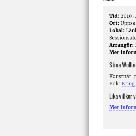
Tid:
2019-1
Ort:
Uppsa
Lokal:
Länk
Sessionsal
Arrangör:
Mer infor
Stina Wollte
Konstnär, 
Bok:
Kring
Lika villkor 
Mer infor