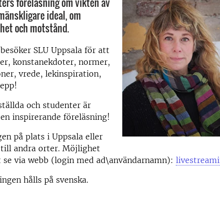
lters föreläsning om vikten av
 mänskligare ideal, om
rihet och motstånd.
 besöker SLU Uppsala för att
er, konstanekdoter, normer,
ner, vrede, lekinspiration,
pepp!
ställda och studenter är
 en inspirerande föreläsning!
gen på plats i Uppsala eller
till andra orter. Möjlighet
tt se via webb (login med ad\användarnamn):
livestream
ingen hålls på svenska.