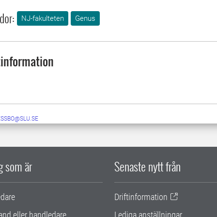
dor:
NJ-fakulteten
Genus
information
GESSBO@SLU.SE
ig som är
Senaste nytt från
edare
Driftinformation
and eller handledare
Lediga anställningar