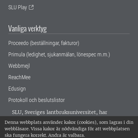
SLU Play
Vanliga verktyg
Proceedo (beställningar, fakturor)
Primula (ledighet, sjukanmälan, lönespec m.m.)
Webbmejl
ReachMee
Edusign
Protokoll och beslutslistor
SLU, Sveriges lantbruksuniversitet, har
verksamhet över hela Sverige. Huvudorter är
Denna webbplats använder kakor (cookies), som lagras i din
Alnarp, Uppsala och Umeå.
SLU är
webbläsare. Vissa kakor är nödvändiga för att webbplatsen
miljöcertifierat enligt ISO 14001. •
Telefon:
ska fungera korrekt. Andra är valbara.