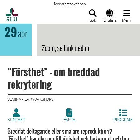
Medarbetarwebben
Till startsida
Sök
English
Meny
29
apr
Zoom, se länk nedan
"Försthet" - om breddad
rekrytering
SEMINARIER, WORKSHOPS |
KONTAKT
FAKTA
PROGRAM
Breddat deltagande eller smalare reproduktion?
’Försthet’ handlar om tillhörighet och bakgrund, och hur