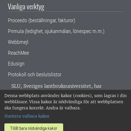
Vanliga verktyg
Proceedo (beställningar, fakturor)
Primula (ledighet, sjukanmälan, lönespec m.m.)
Webbmejl
ReachMee
Edusign
Protokoll och beslutslistor
SLU, Sveriges lantbruksuniversitet, har
verksamhet över hela Sverige. Huvudorter är
Denna webbplats använder kakor (cookies), som lagras i din
Alnarp, Uppsala och Umeå.
SLU är
webbläsare. Vissa kakor är nödvändiga för att webbplatsen
miljöcertifierat enligt ISO 14001. •
Telefon:
ska fungera korrekt. Andra är valbara.
018-67 10 00 • Org nr: 202100-2817 •
Om
Hantera valbara kakor
medarbetarwebben
•
SLU:s fakturaadress
•
Om SLU:s webbplatser
•
Vid KRIS
Tillåt bara nödvändiga kakor