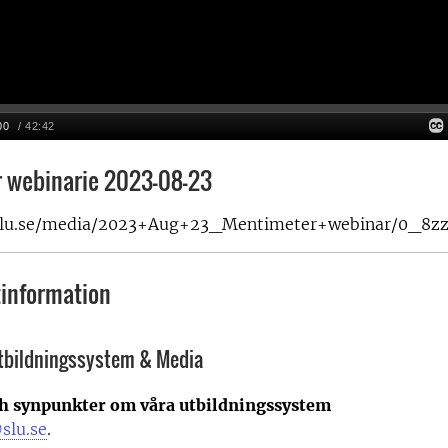
 webinarie 2023-08-23
y.slu.se/media/2023+Aug+23_Mentimeter+webinar/0_8z
information
Utbildningssystem & Media
ch synpunkter om våra utbildningssystem
slu.se
.