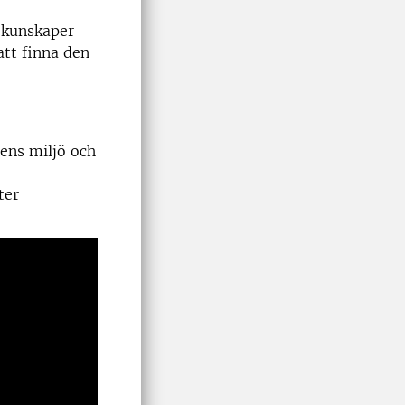
h kunskaper
att finna den
rens miljö och
ter