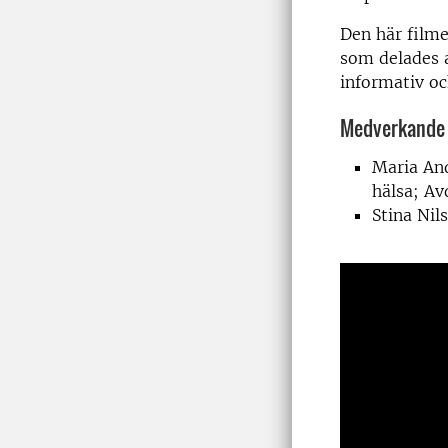
Den här filme
som delades a
informativ oc
Medverkande
Maria And
hälsa; Av
Stina Ni