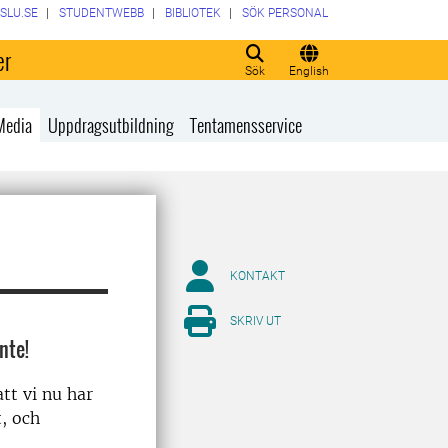
SLU.SE
STUDENTWEBB
BIBLIOTEK
SÖK PERSONAL
er
Sök
English
Media
Uppdragsutbildning
Tentamensservice
KONTAKT
SKRIV UT
nte!
tt vi nu har
t, och