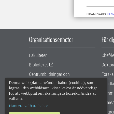
SIDANSVARIG:
SUS
Organisationsenheter
För d
Fakulteter
Chef/l
Biblioteket
Doktor
Centrumbildningar och
Forska
samarbetsprojekt
Denna webbplats använder kakor (cookies), som
Handlä
lagras i din webbläsare. Vissa kakor är nödvändiga
Gemensamma verksamhetsstödet
Kommu
för att webbplatsen ska fungera korrekt. Andra är
valbara.
SLU Holding
Lärare/
Hantera valbara kakor
Progra