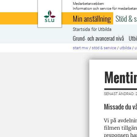
Medarbetarwebben
Information och service för medarbetar
Till startsida
Min anställning
Stöd & s
Startsida för Utbilda
Grund- och avancerad nivå
Utbi
start mw
/
stöd & service
/
utbilda
/
u
Menti
SENAST ÄNDRAD: 2
Missade du vå
Vi på avdelni
filmen tillgä
responsen har