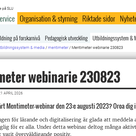
e på SLU
ervice
Organisation & styrning
Riktade sidor
Nyhet
ldning på forskarnivå
Pedagogisk utveckling
Utbildningssystem & 
tbildningssystem & media
/
mentimeter
/
Mentimeter webinarie 230823
meter webinarie 230823
1 APRIL 2026
rt Mentimeter-webinar den 23:e augusti 2023? Oroa dig i
ngen för lärande och digitalisering är glada att meddela a
nglig för er alla. Under detta webinar deltog många aktiv
 varit överväldigande positiv.