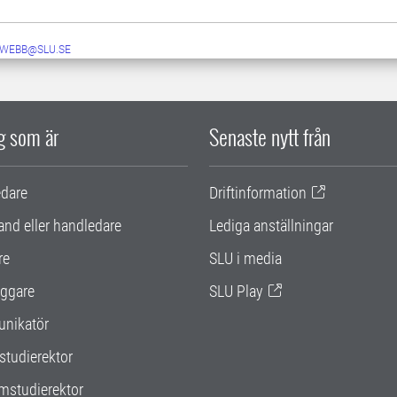
-WEBB@SLU.SE
ig som är
Senaste nytt från
edare
Driftinformation
and eller handledare
Lediga anställningar
re
SLU i media
ggare
SLU Play
nikatör
studierektor
mstudierektor