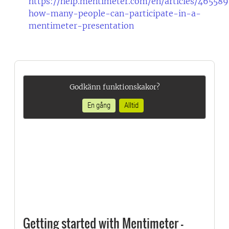
https://help.mentimeter.com/en/articles/46558
how-many-people-can-participate-in-a-
mentimeter-presentation
Godkänn funktionskakor?
En gång
Alltid
Getting started with Mentimeter -