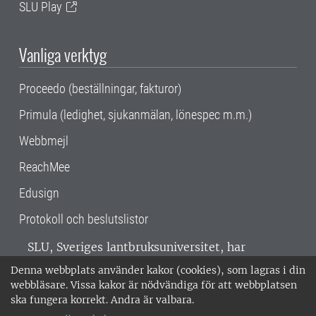
SLU Play
Vanliga verktyg
Proceedo (beställningar, fakturor)
Primula (ledighet, sjukanmälan, lönespec m.m.)
Webbmejl
ReachMee
Edusign
Protokoll och beslutslistor
SLU, Sveriges lantbruksuniversitet, har
verksamhet över hela Sverige. Huvudorter är
Denna webbplats använder kakor (cookies), som lagras i din
Alnarp, Uppsala och Umeå.
SLU är
webbläsare. Vissa kakor är nödvändiga för att webbplatsen
miljöcertifierat enligt ISO 14001. •
Telefon:
ska fungera korrekt. Andra är valbara.
018-67 10 00 • Org nr: 202100-2817 •
Om