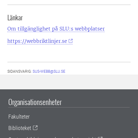
Länkar
Om tillgänglighet på SLU:s webbplatser
https://webbriktlinjer.se
SIDANSVARIG:
SUS-WEBB@SLU.SE
Organisationsenheter
Fakulteter
Biblioteket