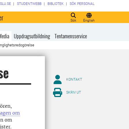
SLU.SE
STUDENTWEBB
BIBLIOTEK
SÖK PERSONAL
er
Sök
English
Media
Uppdragsutbildning
Tentamensservice
änglighetsredogörelse
se
KONTAKT
SKRIV UT
ören,
lagen om
ion om
ster.