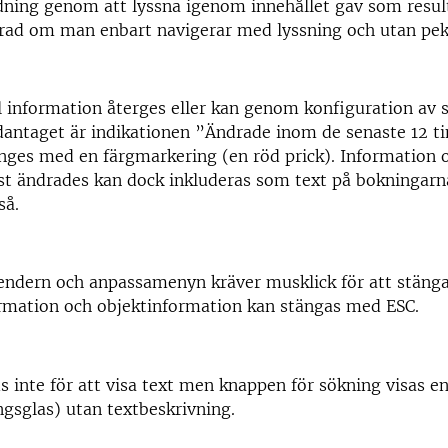
dning genom att lyssna igenom innehållet gav som result
erad om man enbart navigerar med lyssning och utan pe
all information återges eller kan genom konfiguration av 
dantaget är indikationen ”Ändrade inom de senaste 12 
nges med en färgmarkering (en röd prick). Information 
st ändrades kan dock inkluderas som text på bokningar
så.
lendern och anpassamenyn kräver musklick för att stäng
rmation och objektinformation kan stängas med ESC.
s inte för att visa text men knappen för sökning visas 
ingsglas) utan textbeskrivning.