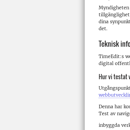
Myndigheten f
tillgänglighet
dina synpunk
det.
Teknisk inf
TimeEdit:s we
digital offen
Hur vi testat
Utgångspunkte
webbutveckli
Denna har ko
Test av navi
inbyggda verk