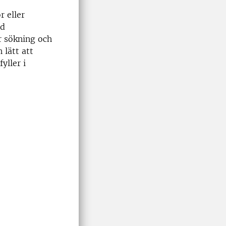
 eller
ad
r sökning och
 lätt att
yller i