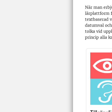
När man erbju
lärplattform 
textbaserad v
datumval och 
tolka vid upp
princip alla k