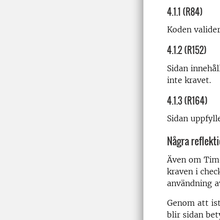
4.1.1 (R84)
Koden valider
4.1.2 (R152)
Sidan innehå
inte kravet.
4.1.3 (R164)
Sidan uppfyll
Några reflekt
Även om TimeE
kraven i chec
användning av
Genom att ist
blir sidan be