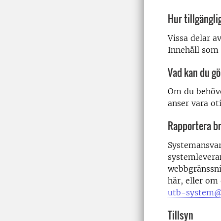
Hur tillgängl
Vissa delar a
Innehåll som 
Vad kan du gö
Om du behöve
anser vara ot
Rapportera br
Systemansvar
systemleveran
webbgränssnit
här, eller om 
utb-system@
Tillsyn