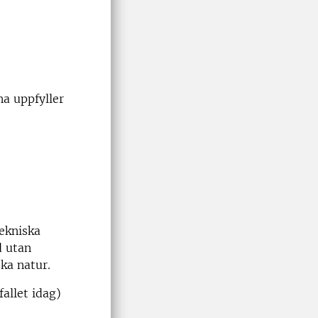
a uppfyller
ekniska
d utan
ka natur.
allet idag)