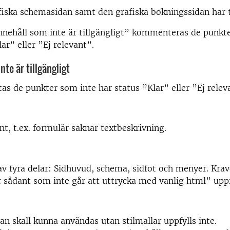
iska schemasidan samt den grafiska bokningssidan har t
Innehåll som inte är tillgängligt” kommenteras de punkt
ar” eller ”Ej relevant”.
nte är tillgängligt
tas de punkter som inte har status ”Klar” eller ”Ej relev
, t.ex. formulär saknar textbeskrivning.
av fyra delar: Sidhuvud, schema, sidfot och menyer. Kra
sådant som inte går att uttrycka med vanlig html” uppfy
dan skall kunna användas utan stilmallar uppfylls inte.