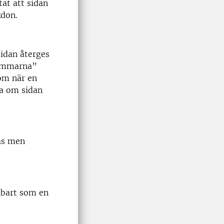
at att sidan
kdon.
sidan återges
timmarna”
om när en
na om sidan
as men
enbart som en