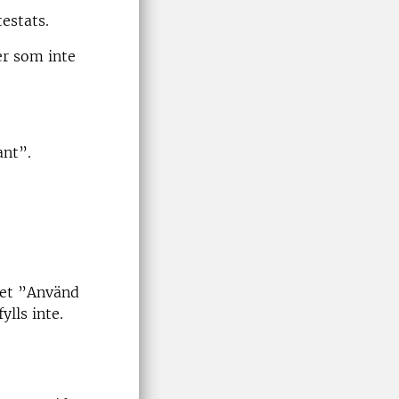
estats.
er som inte
ant”.
vet ”Använd
lls inte.