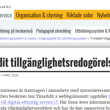
e på SLU
ervice
Organisation & styrning
Riktade sidor
Nyhet
ldning på forskarnivå
Pedagogisk utveckling
Utbildningssystem & 
tbildningssystem & media
/
tillgänglighet för utbildningssystem
/
TimeEdit tillg
it tillgänglighetsredogörel
1 APRIL 2026
rmationen är framtagen i samarbete med systemleverant
 Den beskriver hur TimeEdit:s webbgränssnitt uppfyller
till digital offentlig service
. Här finns även informat
nda tillgänglighetsproblem och hur du kan rapportera bri