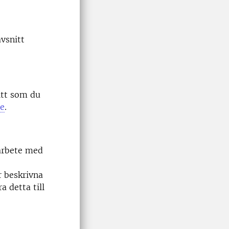
avsnitt
itt som du
e
.
marbete med
r beskrivna
a detta till