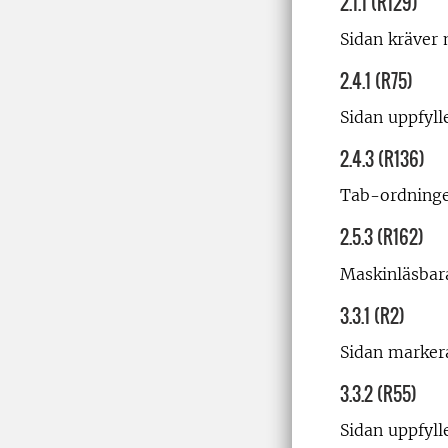
2.1.1 (R129)
Sidan kräver 
2.4.1 (R75)
Sidan uppfyll
2.4.3 (R136)
Tab-ordningen
2.5.3 (R162)
Maskinläsbara
3.3.1 (R2)
Sidan marker
3.3.2 (R55)
Sidan uppfyll