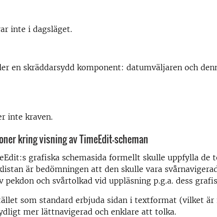
ar inte i dagsläget.
ller en skräddarsydd komponent: datumväljaren och denn
er inte kraven.
ioner kring visning av TimeEdit-scheman
dit:s grafiska schemasida formellt skulle uppfylla de t
klistan är bedömningen att den skulle vara svårnavigera
 pekdon och svårtolkad vid uppläsning p.g.a. dess grafis
ället som standard erbjuda sidan i textformat (vilket är f
tydligt mer lättnavigerad och enklare att tolka.