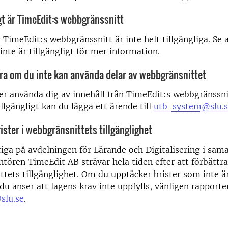
igt är TimeEdit:s webbgränssnitt
v TimeEdit:s webbgränssnitt är inte helt tillgängliga. Se 
inte är tillgängligt för mer information.
ra om du inte kan använda delar av webbgränsnittet
r använda dig av innehåll från TimeEdit:s webbgränssn
illgängligt kan du lägga ett ärende till
utb-system@slu.s
ister i webbgränsnittets tillgänglighet
iga på avdelningen för Lärande och Digitalisering i sa
tören TimeEdit AB strävar hela tiden efter att förbättra
tets tillgänglighet. Om du upptäcker brister som inte ä
du anser att lagens krav inte uppfylls, vänligen rapporter
slu.se
.