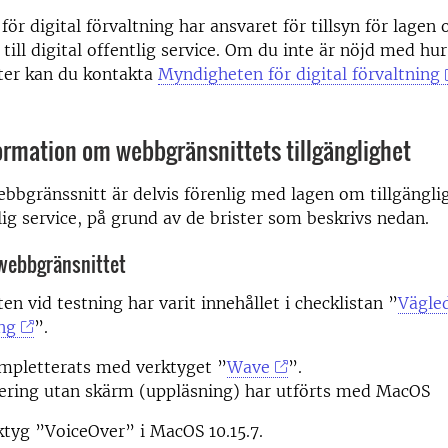
ör digital förvaltning har ansvaret för tillsyn för lagen
 till digital offentlig service. Om du inte är nöjd med hur
ter kan du kontakta
Myndigheten för digital förvaltning
ormation om webbgränsnittets tillgänglighet
bbgränssnitt är delvis förenlig med lagen om tillgänglig
tlig service, på grund av de brister som beskrivs nedan.
 webbgränsnittet
n vid testning har varit innehållet i checklistan ”
Vägle
ng
”.
mpletterats med verktyget ”
Wave
”.
gering utan skärm (uppläsning) har utförts med MacOS
tyg ”VoiceOver” i MacOS 10.15.7.