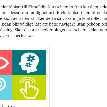
der länkar till TimeEdit-kursscheman från kurshemsidor
finns dessutom möjlighet att direkt länka till en förenkl
ersion av schemat. Sker detta så visas inga kontroller fö
sidan blir väldigt lätt att både navigera utan pekdon och
läsning. Sker detta är bedömningen att schemasidan uppf
raven i checklistan.