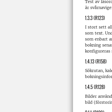
Test av läsor
är svårnavig
1.3.3 (R123)
I stort sett 
som text. Un
som enbart a
bokning sena
konfigureras 
1.4.13 (R158)
Sökrutan, ka
bokningsinfo
1.4.5 (R128)
Bilder använd
bild (förstor