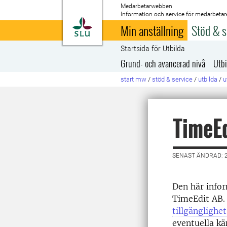
Medarbetarwebben
Information och service för medarbetar
Till startsida
Min anställning
Stöd & s
Startsida för Utbilda
Grund- och avancerad nivå
Utbi
start mw
/
stöd & service
/
utbilda
/
u
TimeEd
SENAST ÄNDRAD: 2
Den här info
TimeEdit AB.
tillgänglighet 
eventuella kä