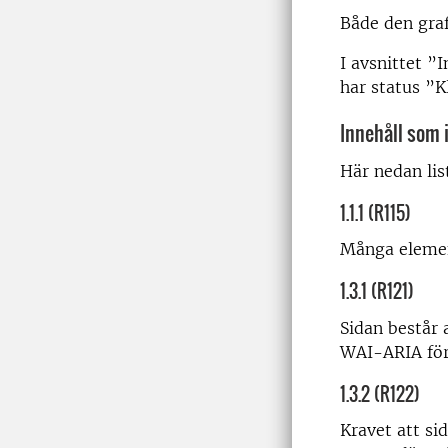
Både den graf
I avsnittet ”
har status ”Kl
Innehåll som i
Här nedan lis
1.1.1 (R115)
Många element
1.3.1 (R121)
Sidan består 
WAI-ARIA för 
1.3.2 (R122)
Kravet att si