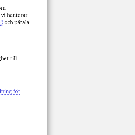
 om
 vi hanterar
och påtala
het till
dning för