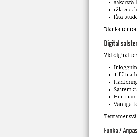
säkerstäl
räkna och
låta stud
Blanka tentor
Digital salst
Vid digital t
Inloggnin
Tillåtna 
Hanterin
Systemkr
Hur man s
Vanliga t
Tentamensvärd
Funka / Anpa