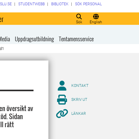
SLU.SE
STUDENTWEBB
BIBLIOTEK
SÖK PERSONAL
er
Sök
English
Media
Uppdragsutbildning
Tentamensservice
d1
KONTAKT
SKRIV UT
en översikt av
LÄNKAR
töd. Sidan
l rätt