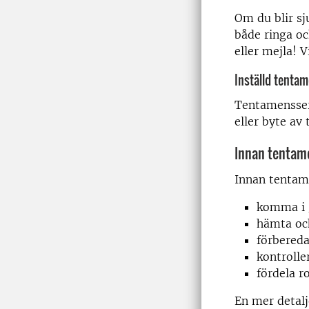
Om du blir s
både ringa oc
eller mejla! 
Inställd tenta
Tentamensserv
eller byte av t
Innan tentam
Innan tentame
komma i g
hämta oc
förbereda
kontrolle
fördela r
En mer detalj