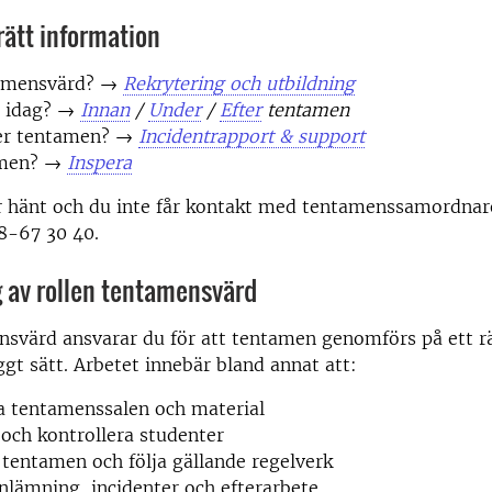
 rätt information
amensvärd? →
Rekrytering och utbildning
a idag? →
Innan
/
Under
/
Efter
tentamen
er tentamen? →
Incidentrapport & support
amen? →
Inspera
 hänt och du inte får kontakt med tentamenssamordnar
8-67 30 40.
 av rollen tentamensvärd
svärd ansvarar du för att tentamen genomförs på ett rä
ggt sätt. Arbetet innebär bland annat att:
a tentamenssalen och material
 och kontrollera studenter
tentamen och följa gällande regelverk
nlämning, incidenter och efterarbete