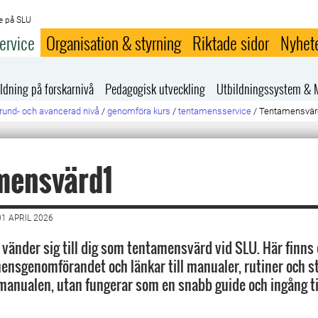
e på SLU
ervice
Organisation & styrning
Riktade sidor
Nyhet
ldning på forskarnivå
Pedagogisk utveckling
Utbildningssystem & 
rund- och avancerad nivå
/
genomföra kurs
/
tentamensservice
/
Tentamensvär
mensvärd1
1 APRIL 2026
 vänder sig till dig som tentamensvärd vid SLU. Här finns 
mensgenomförandet och länkar till manualer, rutiner och s
 manualen, utan fungerar som en snabb guide och ingång til