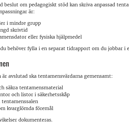
d beslut om pedagogiskt stöd kan skriva anpassad tent
npassningar är:
ller i mindre grupp
ngd skrivtid
mensdator eller fysiska hjälpmedel
du behöver fylla i en separat tidrapport om du jobbar i 
amen
 är avslutad ska tentamensvärdarna gemensamt:
ch säkra tentamensmaterial
entor och listor i säkerhetsskåp
a tentamenssalen
om kvarglömda föremål
vikelser dokumenteras.