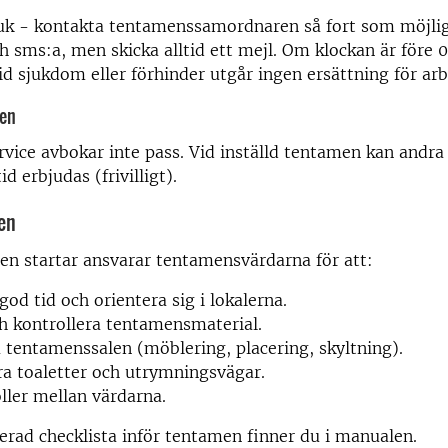
juk - kontakta tentamenssamordnaren
så fort som möjli
h sms:a, men skicka alltid ett mejl. Om klockan är
före 
Vid sjukdom eller
förhinder utgår ingen ersättning för arb
men
ice avbokar inte pass. Vid inställd tentamen kan andra
id erbjudas (frivilligt).
en
n startar ansvarar tentamensvärdarna för att:
od tid och orientera sig i lokalerna.
h kontrollera tentamensmaterial.
 tentamenssalen (möblering, placering, skyltning).
ra toaletter och utrymningsvägar.
oller mellan värdarna.
erad checklista inför tentamen finner du i manualen.