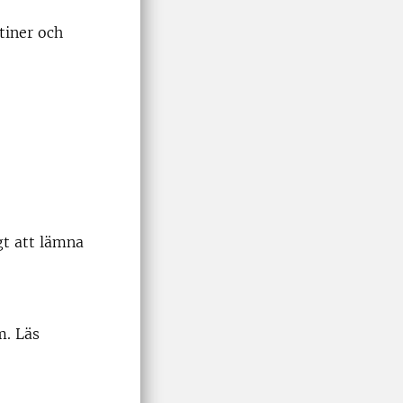
tiner och
igt att lämna
m. Läs