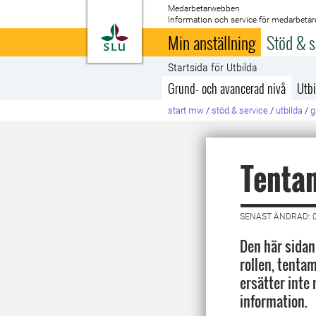
Medarbetarwebben
Information och service för medarbetar
Till startsida
Min anställning
Stöd & s
Startsida för Utbilda
Grund- och avancerad nivå
Utbi
start mw
/
stöd & service
/
utbilda
/
g
Tenta
SENAST ÄNDRAD: 0
Den här sidan
rollen, tenta
ersätter inte
information.