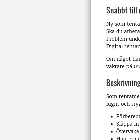
Snabbt till
Ny som tent
Ska du arbet
Problem und
Digital tent
Om något har
väktare på 01
Beskrivning
Som tentamen
lugnt och try
Förbered
Släppa in
Övervaka 
Hantera i