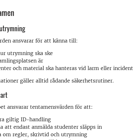
tamen
 utrymning
en ansvarar för att känna till:
hur utrymning ska ske
amlingsplatsen är
nter och material ska hanteras vid larm eller incident
uationer gäller alltid rådande säkerhetsrutiner.
tart
et ansvarar tentamensvärden för att:
ra giltig ID-handling
la att endast anmälda studenter släpps in
 om regler, skrivtid och utrymning