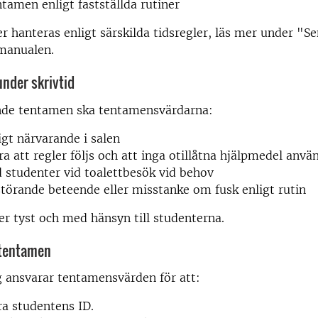
ntamen enligt fastställda rutiner
r hanteras enligt särskilda tidsregler, läs mer under "S
 manualen.
nder skrivtid
de tentamen ska tentamensvärdarna:
igt närvarande i salen
ra att regler följs och att inga otillåtna hjälpmedel anvä
 studenter vid toalettbesök vid behov
törande beteende eller misstanke om fusk enligt rutin
ker tyst och med hänsyn till studenterna.
 tentamen
 ansvarar tentamensvärden för att:
ra studentens ID.