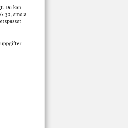
gt
. Du kan
06:30
, sms:a
etspasset.
 uppgifter