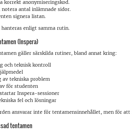
la korrekt anonymiseringskod.
 notera antal inlämnade sidor.
enten signera listan.
 hanteras enligt samma rutin.
entamen (Inspera)
entamen gäller särskilda rutiner, bland annat kring:
g och teknisk kontroll
hjälpmedel
g av tekniska problem
av för studenten
tartar Inspera-sessioner
ekniska fel och lösningar
en ansvarar inte för tentamensinnehållet, men för att r
ssad tentamen