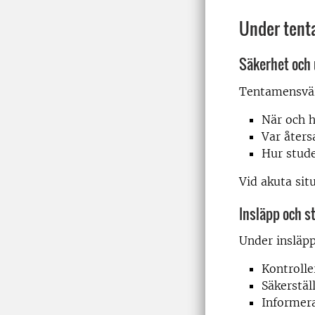
Under ten
Säkerhet och
Tentamensvärd
När och 
Var åters
Hur stude
Vid akuta sit
Insläpp och s
Under insläpp
Kontrolle
Säkerstäl
Informera