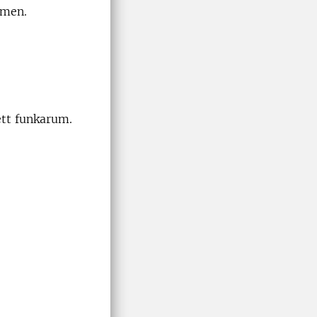
amen.
ett funkarum.