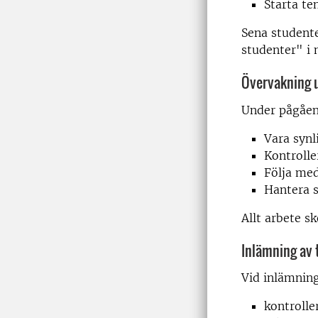
Starta te
Sena studente
studenter" i
Övervakning u
Under pågåen
Vara synl
Kontrolle
Följa med
Hantera s
Allt arbete s
Inlämning av
Vid inlämning
kontrolle