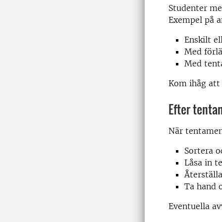
Studenter me
Exempel på a
Enskilt e
Med förlä
Med tenta
Kom ihåg att 
Efter tent
När tentamen
Sortera o
Låsa in t
Återställ
Ta hand 
Eventuella av