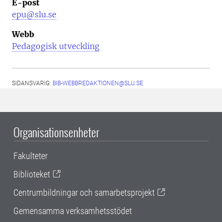
E-post
epu@slu.se
Webb
Pedagogisk utveckling
SIDANSVARIG:
BIB-WEBBREDAKTIONEN@SLU.SE
Organisationsenheter
Fakulteter
Biblioteket
Centrumbildningar och samarbetsprojekt
Gemensamma verksamhetsstödet