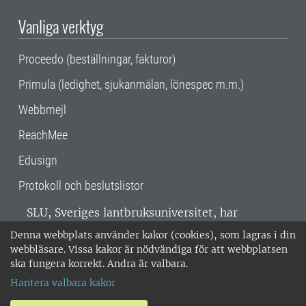
Vanliga verktyg
Proceedo (beställningar, fakturor)
Primula (ledighet, sjukanmälan, lönespec m.m.)
Webbmejl
ReachMee
Edusign
Protokoll och beslutslistor
SLU, Sveriges lantbruksuniversitet, har
verksamhet över hela Sverige. Huvudorter är
Denna webbplats använder kakor (cookies), som lagras i din
Alnarp, Uppsala och Umeå.
SLU är
webbläsare. Vissa kakor är nödvändiga för att webbplatsen
miljöcertifierat enligt ISO 14001. •
Telefon:
ska fungera korrekt. Andra är valbara.
018-67 10 00 • Org nr: 202100-2817 •
Om
Hantera valbara kakor
medarbetarwebben
•
SLU:s fakturaadress
•