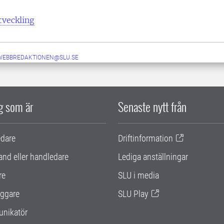
tveckling
-WEBBREDAKTIONEN@SLU.SE
ig som är
Senaste nytt från
edare
Driftinformation
and eller handledare
Lediga anställningar
re
SLU i media
ggare
SLU Play
nikatör