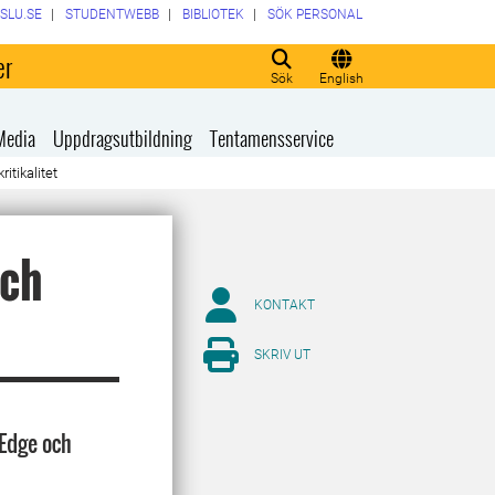
SLU.SE
STUDENTWEBB
BIBLIOTEK
SÖK PERSONAL
er
Sök
English
Media
Uppdragsutbildning
Tentamensservice
ritikalitet
och
KONTAKT
SKRIV UT
 Edge och