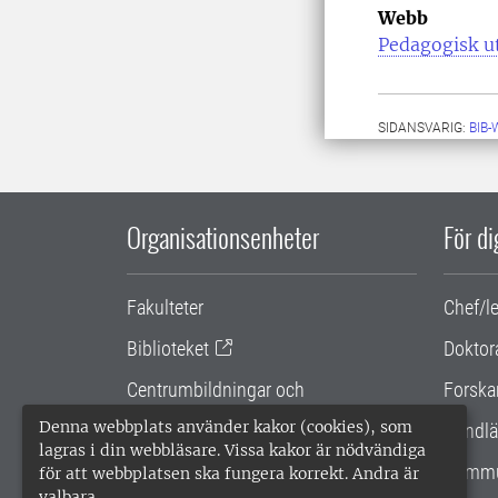
Webb
Pedagogisk u
SIDANSVARIG:
BIB
Organisationsenheter
För d
Fakulteter
Chef/l
Biblioteket
Doktor
Centrumbildningar och
Forska
samarbetsprojekt
Denna webbplats använder kakor (cookies), som
Handlä
lagras i din webbläsare. Vissa kakor är nödvändiga
Gemensamma verksamhetsstödet
Kommu
för att webbplatsen ska fungera korrekt. Andra är
valbara.