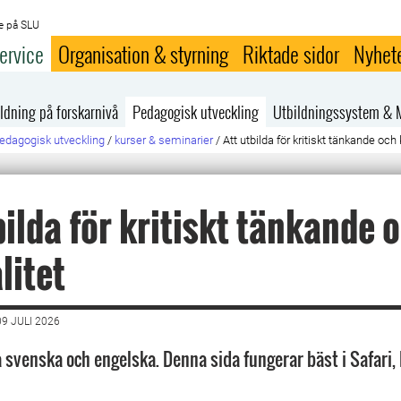
e på SLU
ervice
Organisation & styrning
Riktade sidor
Nyhet
ldning på forskarnivå
Pedagogisk utveckling
Utbildningssystem & 
edagogisk utveckling
/
kurser & seminarier
/
Att utbilda för kritiskt tänkande och k
bilda för kritiskt tänkande 
litet
9 JULI 2026
 svenska och engelska. Denna sida fungerar bäst i Safari,