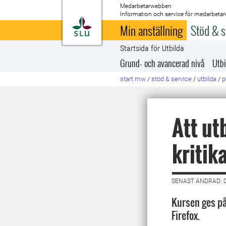
Medarbetarwebben
Information och service för medarbetar
Till startsida
Min anställning
Stöd & s
Startsida för Utbilda
Grund- och avancerad nivå
Utbi
start mw
/
stöd & service
/
utbilda
/
p
Att ut
kritika
SENAST ÄNDRAD: 0
Kursen ges på
Firefox.