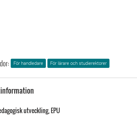
dor:
För handledare
För lärare och studierektorer
information
edagogisk utveckling, EPU