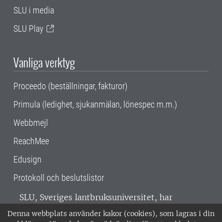
SLU i media
SLU Play
Vanliga verktyg
Proceedo (beställningar, fakturor)
Primula (ledighet, sjukanmälan, lönespec m.m.)
Webbmejl
ReachMee
Edusign
Protokoll och beslutslistor
SLU, Sveriges lantbruksuniversitet, har
verksamhet över hela Sverige. Huvudorter är
Denna webbplats använder kakor (cookies), som lagras i din
Alnarp, Uppsala och Umeå.
SLU är