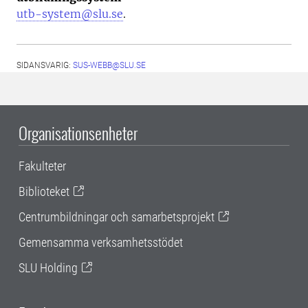
utb-system@slu.se
.
SIDANSVARIG:
SUS-WEBB@SLU.SE
Organisationsenheter
Fakulteter
Biblioteket
Centrumbildningar och samarbetsprojekt
Gemensamma verksamhetsstödet
SLU Holding