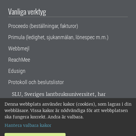
Vanliga verktyg
Proceedo (beställningar, fakturor)
Primula (ledighet, sjukanmälan, lönespec m.m.)
Webbmejl
ReachMee
Edusign
Protokoll och beslutslistor
SLU, Sveriges lantbruksuniversitet, har
verksamhet över hela Sverige. Huvudorter är
Denna webbplats använder kakor (cookies), som lagras i din
Alnarp, Uppsala och Umeå.
SLU är
webbläsare. Vissa kakor är nödvändiga för att webbplatsen
miljöcertifierat enligt ISO 14001. •
Telefon:
ska fungera korrekt. Andra är valbara.
018-67 10 00 • Org nr: 202100-2817 •
Om
Hantera valbara kakor
medarbetarwebben
•
SLU:s fakturaadress
•