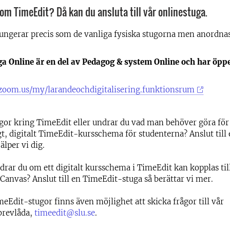
 om TimeEdit? Då kan du ansluta till vår onlinestuga.
ungerar precis som de vanliga fysiska stugorna men anordnas 
a Online är en del av Pedagog & system Online och har öppe
e.zoom.us/my/larandeochdigitalisering.funktionsrum
gor kring TimeEdit eller undrar du vad man behöver göra för 
gt, digitalt TimeEdit-kursschema för studenterna? Anslut til
älper vi dig.
rar du om ett digitalt kursschema i TimeEdit kan kopplas ti
Canvas? Anslut till en TimeEdit-stuga så berättar vi mer.
eEdit-stugor finns även möjlighet att skicka frågor till vår
brevlåda,
timeedit@slu.se
.