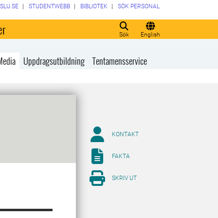
SLU.SE
STUDENTWEBB
BIBLIOTEK
SÖK PERSONAL
er
Sök
English
Media
Uppdragsutbildning
Tentamensservice
KONTAKT
FAKTA
SKRIV UT