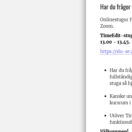
Har du frågor
Onlinestugor f
Zoom.
TimeEdit-stug
13.00 - 13.45.
https://slu-s
Har du frå
fullständi
stuga så hj
Kanske und
kursrum i 
Utöver Tim
funktions
Välkommen!