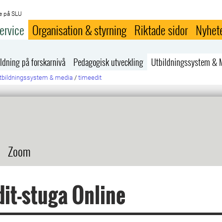
e på SLU
ervice
Organisation & styrning
Riktade sidor
Nyhet
ldning på forskarnivå
Pedagogisk utveckling
Utbildningssystem & 
tbildningssystem & media
/
timeedit
Zoom
it-stuga Online