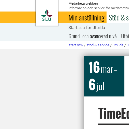
Medarbetarwebben
Information och service för medarbetar
Till startsida
Min anställning
Stöd & s
Startsida för Utbilda
Grund- och avancerad nivå
Utbi
start mw
/
stöd & service
/
utbilda
/
u
16
mar
–
6
jul
TimeEd