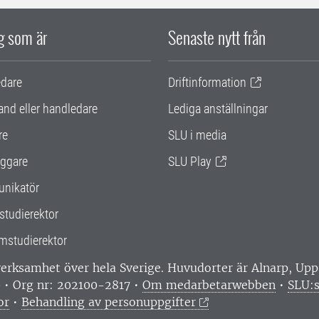
ig som är
Senaste nytt från
edare
Driftinformation
and eller handledare
Lediga anställningar
re
SLU i media
ggare
SLU Play
nikatör
studierektor
mstudierektor
 verksamhet över hela Sverige. Huvudorter är Alnarp, U
0 • Org nr: 202100-2817 •
Om medarbetarwebben
•
SLU:s
or
•
Behandling av personuppgifter