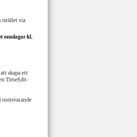
istället via
t onsdagar kl.
att skapa ett
l en TimeEdit-
ll motsvarande