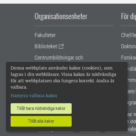
Organisationsenheter
För d
Fakulteter
Chef/l
Biblioteket
Doktor
Centrumbildningar och
Forska
samarbetsprojekt
Denna webbplats använder kakor (cookies), som
Handlä
lagras i din webbläsare. Vissa kakor är nödvändiga
Gemensamma verksamhetsstödet
Kommu
för att webbplatsen ska fungera korrekt. Andra är
valbara.
SLU Holding
Lärare/
Hantera valbara kakor
Progra
Tillåt bara nödvändiga kakor
SLU, Sveriges lantbruksuniversitet, har
enligt ISO 14001. •
Telefon: 018-67 10 0
Tillåt alla kakor
webbplatser
•
Vid KRIS
•
Hantera kak