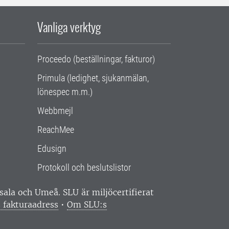
Vanliga verktyg
Proceedo (beställningar, fakturor)
Primula (ledighet, sjukanmälan,
lönespec m.m.)
Webbmejl
ReachMee
Edusign
Protokoll och beslutslistor
ppsala och Umeå.
SLU är miljöcertifierat
 fakturaadress
•
Om SLU:s