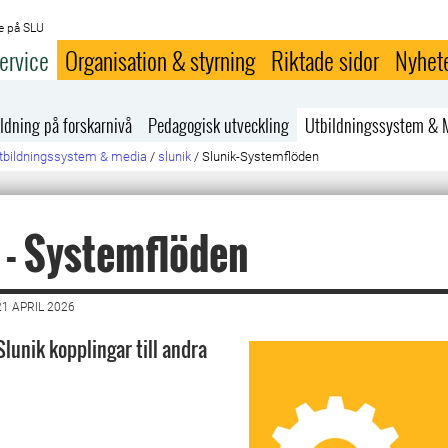
e på SLU
ervice
Organisation & styrning
Riktade sidor
Nyhet
ldning på forskarnivå
Pedagogisk utveckling
Utbildningssystem & 
tbildningssystem & media
/
slunik
/
Slunik-Systemflöden
 - Systemflöden
1 APRIL 2026
lunik kopplingar till andra