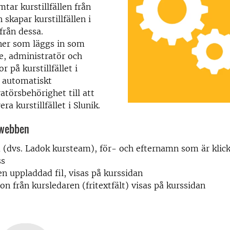
mtar kurstillfällen från
 skapar kurstillfällen i
ifrån dessa.
ner som läggs in som
e, administratör och
 på kurstillfället i
r automatiskt
ratörsbehörighet
till att
ra kurstillfället i Slunik.
 webben
(dvs. Ladok kursteam), för- och efternamn som är klickb
ss
n uppladdad fil, visas på kurssidan
on från kursledaren (fritextfält) visas på kurssidan