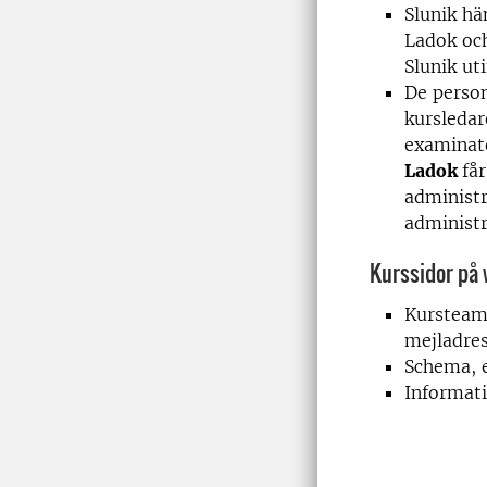
Slunik hä
Ladok och
Slunik ut
De perso
kursledar
examinator
Ladok
få
administ
administre
Kurssidor på
Kursteam 
mejladre
Schema, e
Informati