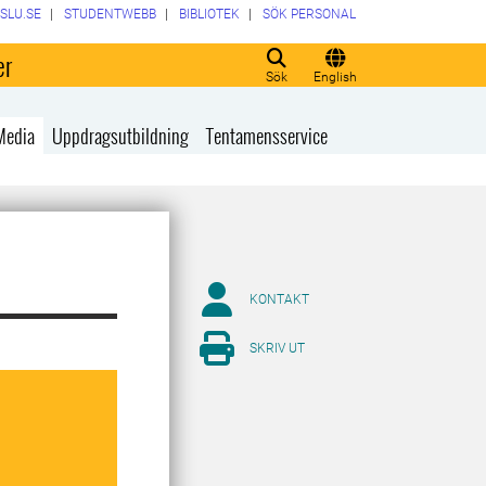
SLU.SE
STUDENTWEBB
BIBLIOTEK
SÖK PERSONAL
er
Sök
English
Media
Uppdragsutbildning
Tentamensservice
KONTAKT
SKRIV UT