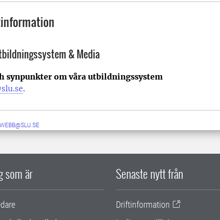
information
Utbildningssystem & Media
ch synpunkter om våra utbildningssystem
slu.se
.
-WEBB@SLU.SE
ig som är
Senaste nytt från
edare
Driftinformation