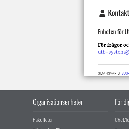
Kontakt
Enheten för 
För frågor o
utb-system@
SIDANSVARIG:
SUS
Organisationsenheter
För d
Fakulteter
Chef/l