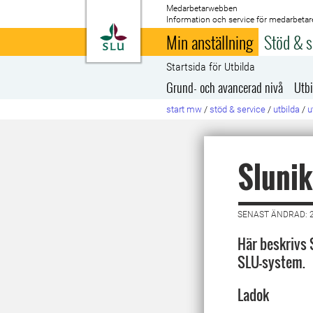
Medarbetarwebben
Information och service för medarbetar
Till startsida
Min anställning
Stöd & s
Startsida för Utbilda
Grund- och avancerad nivå
Utbi
start mw
/
stöd & service
/
utbilda
/
u
Slunik
SENAST ÄNDRAD: 2
Här beskrivs S
SLU-system.
Ladok