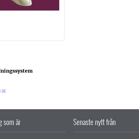
ldningssystem
.SE
ig som är
Senaste nytt från