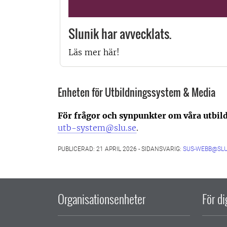
Slunik har avvecklats.
Läs mer här!
Enheten för Utbildningssystem & Media
För frågor och synpunkter om våra utbi
utb-system@slu.se
.
PUBLICERAD: 21 APRIL 2026 - SIDANSVARIG:
SUS-WEBB@SLU
Organisationsenheter
För d