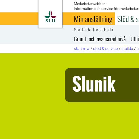
Medarbetarwebben
Information och service för medarbetar
Till startsida
Min anställning
Stöd & s
Startsida för Utbilda
Grund- och avancerad nivå
Utbi
start mw
/
stöd & service
/
utbilda
/
u
Slunik