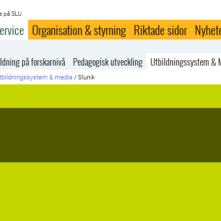
e på SLU
ervice
Organisation & styrning
Riktade sidor
Nyhet
ldning på forskarnivå
Pedagogisk utveckling
Utbildningssystem & 
tbildningssystem & media
/
Slunik