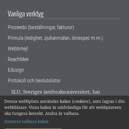
Vanliga verktyg
Proceedo (beställningar, fakturor)
Primula (ledighet, sjukanmälan, lönespec m.m.)
Webbmejl
ReachMee
Edusign
Protokoll och beslutslistor
SLU, Sveriges lantbruksuniversitet, har
verksamhet över hela Sverige. Huvudorter är
Denna webbplats använder kakor (cookies), som lagras i din
Alnarp, Uppsala och Umeå.
SLU är
webbläsare. Vissa kakor är nödvändiga för att webbplatsen
miljöcertifierat enligt ISO 14001. •
Telefon:
ska fungera korrekt. Andra är valbara.
018-67 10 00 • Org nr: 202100-2817 •
Om
Hantera valbara kakor
medarbetarwebben
•
SLU:s fakturaadress
•