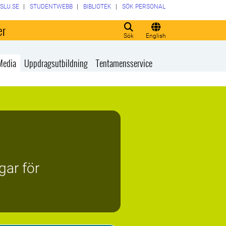
SLU.SE
STUDENTWEBB
BIBLIOTEK
SÖK PERSONAL
er
Sök
English
Media
Uppdragsutbildning
Tentamensservice
gar för