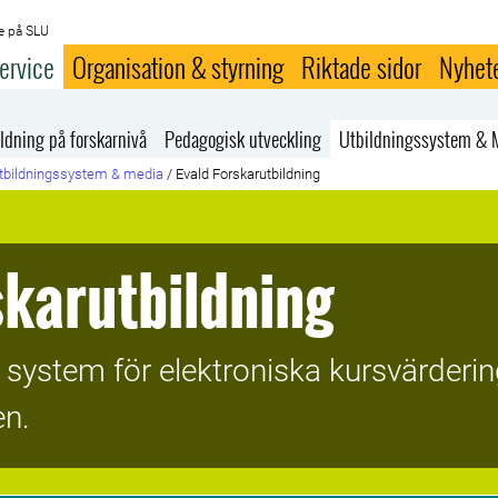
e på SLU
ervice
Organisation & styrning
Riktade sidor
Nyhet
ldning på forskarnivå
Pedagogisk utveckling
Utbildningssystem & 
tbildningssystem & media
/
Evald Forskarutbildning
skarutbildning
 system för elektroniska kursvärderin
en.