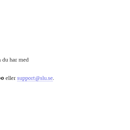
m du har med
00
eller
support@slu.se
.