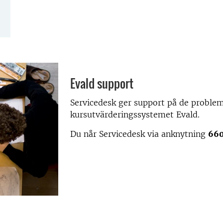
Evald support
Servicedesk ger support på de proble
kursutvärderingssystemet Evald.
Du når Servicedesk via anknytning
66