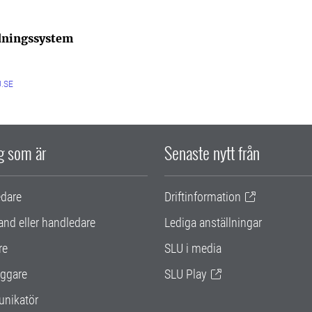
ldningssystem
.SE
ig som är
Senaste nytt från
edare
Driftinformation
and eller handledare
Lediga anställningar
re
SLU i media
ggare
SLU Play
nikatör