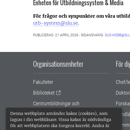
Enheten för Utbildningssystem & Media
För frågor och synpunkter om våra utbi
utb-system@slu.se
.
PUBLICERAD: 21 APRIL 2026 - SIDANSVARIG:
SUS-WEBB@SLU
Organisationsenheter
För d
Fakulteter
Chef/l
Biblioteket
Doktor
Centrumbildningar och
Forska
samarbetsprojekt
Denna webbplats använder kakor (cookies), som
Handlä
lagras i din webbläsare. Vissa kakor är nödvändiga
Gemensamma verksamhetsstödet
Kommu
för att webbplatsen ska fungera korrekt. Andra är