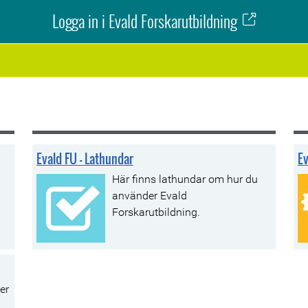
Logga in i Evald Forskarutbildning
Evald FU - Lathundar
Ev
Här finns lathundar om hur du
använder Evald
Forskarutbildning.
er