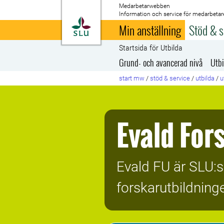
Medarbetarwebben
Information och service för medarbetar
Till startsida
Min anställning
Stöd & s
Startsida för Utbilda
Grund- och avancerad nivå
Utbi
start mw
/
stöd & service
/
utbilda
/
u
Evald For
Evald FU är SLU:s
forskarutbildning