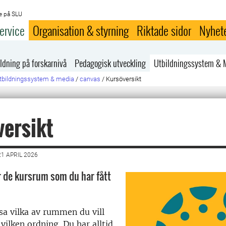
e på SLU
ervice
Organisation & styrning
Riktade sidor
Nyhet
ldning på forskarnivå
Pedagogisk utveckling
Utbildningssystem & 
tbildningssystem & media
/
canvas
/
Kursöversikt
ersikt
1 APRIL 2026
r de kursrum som du har fått
a vilka av rummen du vill
 vilken ordning. Du har alltid