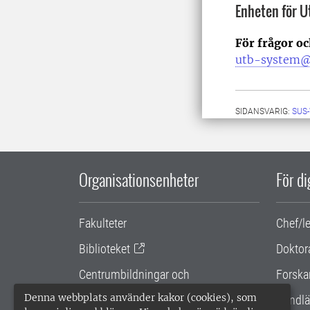
Enheten för 
För frågor o
utb-system@
SIDANSVARIG:
SUS
Organisationsenheter
För d
Fakulteter
Chef/l
Biblioteket
Doktor
Centrumbildningar och
Forska
samarbetsprojekt
Denna webbplats använder kakor (cookies), som
Handlä