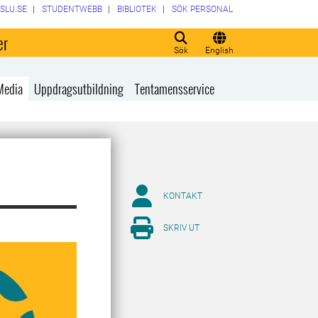
SLU.SE
STUDENTWEBB
BIBLIOTEK
SÖK PERSONAL
er
Sök
English
Media
Uppdragsutbildning
Tentamensservice
KONTAKT
SKRIV UT