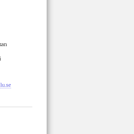
kan
i
lu.se