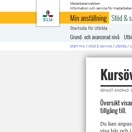
Medarbetarwebben
Information och service för medarbetar
Till startsida
Min anställning
Stöd & s
Startsida för Utbilda
Grund- och avancerad nivå
Utbi
start mw
/
stöd & service
/
utbilda
/
u
Kursöv
SENAST ÄNDRAD: 2
Översikt visa
tillgång till.
Du kan anpass
visa här och i