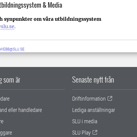
Utbildningssystem & Media
ch synpunkter om våra utbildningssystem
slu.se
.
-WEBB@SLU.SE
ig som är
Senaste nytt från
edare
Driftinformation
and eller handledare
Lediga anställningar
re
SLU i media
ggare
SLU Play