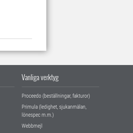
Vanliga verktyg
Proceedo (beställningar, fakturor)
Primula (ledighet, sjukanmälan,
lönespec m.m.)
Webbmejl