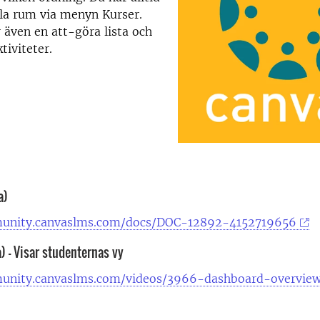
alla rum via menyn Kurser.
r även en att-göra lista och
iviteter.
a)
munity.canvaslms.com/docs/DOC-12892-4152719656
) - Visar studenternas vy
unity.canvaslms.com/videos/3966-dashboard-overvie