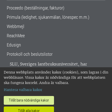
Proceedo (beställningar, fakturor)
Primula (ledighet, sjukanmälan, lönespec m.m.)
Webbmejl
ReachMee
Edusign
Protokoll och beslutslistor
SLU, Sveriges lantbruksuniversitet, har
verksamhet över hela Sverige. Huvudorter är
Denna webbplats använder kakor (cookies), som lagras i din
Alnarp, Uppsala och Umeå.
SLU är
webbläsare. Vissa kakor är nödvändiga för att webbplatsen
miljöcertifierat enligt ISO 14001. •
Telefon:
ska fungera korrekt. Andra är valbara.
018-67 10 00 • Org nr: 202100-2817 •
Om
Hantera valbara kakor
medarbetarwebben
•
SLU:s fakturaadress
•
Om SLU:s webbplatser
•
Vid KRIS
Tillåt bara nödvändiga kakor
•
Hantera kakor
•
Behandling av
Tillåt alla kakor