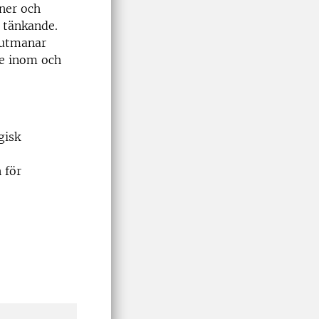
oner och
t tänkande.
r utmanar
de inom och
gisk
 för