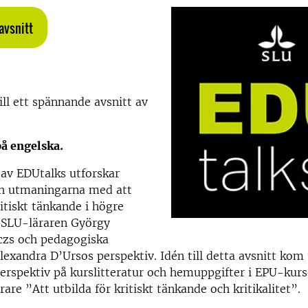
avsnitt
l ett spännande avsnitt av
på engelska.
 av EDUtalks utforskar
ch utmaningarna med att
ritiskt tänkande i högre
r SLU-läraren György
czs och pedagogiska
lexandra D’Ursos perspektiv. Idén till detta avsnitt kom t
erspektiv på kurslitteratur och hemuppgifter i EPU-kurs
rare ”Att utbilda för kritiskt tänkande och kritikalitet”.