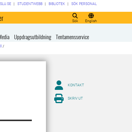
SLU.SE
STUDENTWEBB
BIBLIOTEK
SÖK PERSONAL
er
Sök
English
Media
Uppdragsutbildning
Tentamensservice
ll
/
KONTAKT
SKRIV UT