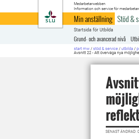
Medarbetarwebben
Information och service för medarbetar
Till startsida
Min anställning
Stöd & s
Startsida för Utbilda
Grund- och avancerad nivå
Utbi
start mw
/
stöd & service
/
utbilda
/
p
Avsnitt 22 - Att överväga nya möjlighet
Avsnit
möjlig
reflek
SENAST ÄNDRAD: 0