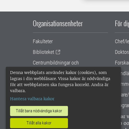
Organisationsenheter
För d
Fakulteter
Chef/l
Biblioteket
Doktor
Centrumbildningar och
Forska
samarbetsprojekt
Denna webbplats använder kakor (cookies), som
Handlä
lagras i din webbläsare. Vissa kakor är nödvändiga
Gemensamma verksamhetsstödet
Kommu
för att webbplatsen ska fungera korrekt. Andra är
valbara.
SLU Holding
Lärare/
Hantera valbara kakor
Progra
Tillåt bara nödvändiga kakor
SLU, Sveriges lantbruksuniversitet, har
enligt ISO 14001. •
Telefon: 018-67 10 0
Tillåt alla kakor