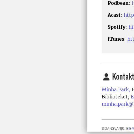
Podbean
:
Acast
:
http
Spotify
:
h
iTunes
:
ht
Kontakt
Minha Park,
P
Biblioteket,
E
minha.park@s
SIDANSVARIG:
BIB