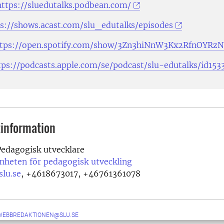
https://sluedutalks.podbean.com/
s://shows.acast.com/slu_edutalks/episodes
ttps://open.spotify.com/show/3Zn3hiNnW3Kx2RfnOYRz
tps://podcasts.apple.com/se/podcast/slu-edutalks/id15
information
edagogisk utvecklare
nheten för pedagogisk utveckling
lu.se
,
+4618673017, +46761361078
-WEBBREDAKTIONEN@SLU.SE