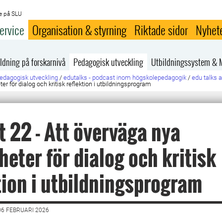
e på SLU
ervice
Organisation & styrning
Riktade sidor
Nyhet
ldning på forskarnivå
Pedagogisk utveckling
Utbildningssystem & 
edagogisk utveckling
/
edutalks - podcast inom högskolepedagogik
/
edu talks a
er för dialog och kritisk reflektion i utbildningsprogram
t 22 - Att överväga nya
heter för dialog och kritisk
tion i utbildningsprogram
6 FEBRUARI 2026