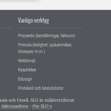
Vanliga verktyg
Proceedo (beställningar, fakturor)
Primula (ledighet, sjukanmälan,
lönespec m.m.)
Webbmejl
ReachMee
Edusign
Protokoll och beslutslistor
ppsala och Umeå.
SLU är miljöcertifierat
 fakturaadress
•
Om SLU:s