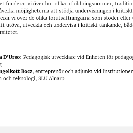
t funderar vi över hur olika utbildningsnormer, traditi
åverka möjligheterna att stödja undervisningen i kritisk
terar vi över de olika förutsättningarna som stöder elle
tt utöva, utveckla och undervisa i kritiskt tänkande, bå
rsitetet.
:
a D’Urso
: Pedagogisk utvecklare vid Enheten för pedago
g
ngelkott Bocz
, entreprenör och adjunkt vid Institutionen
 och teknologi, SLU Alnarp