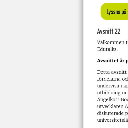
Lyssna på 
Avsnitt 22
Välkommen til
Edutalks.
Avsnittet är 
Detta avsnitt
fördelarna o
undervisa i k
utbildning u
Ängelkott Bo
utvecklaren A
diskuterade p
universitetslä