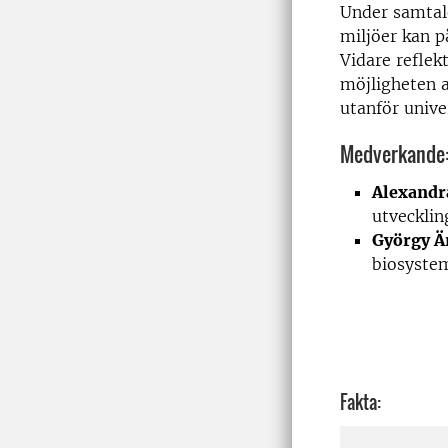
Under samtale
miljöer kan p
Vidare reflek
möjligheten a
utanför unive
Medverkande
Alexandr
utvecklin
György Ä
biosystem
Fakta: