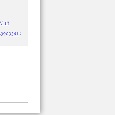
NV
33390938