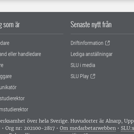
ig som är
Senaste nytt från
edare
Driftinformation
and eller handledare
Lediga anställningar
re
SLU i media
ggare
SLU Play
nikatör
studierektor
mstudierektor
 verksamhet över hela Sverige. Huvudorter är Alnarp, U
0 • Org nr: 202100-2817 •
Om medarbetarwebben
•
SLU:s