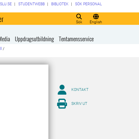
SLU.SE
STUDENTWEBB
BIBLIOTEK
SÖK PERSONAL
er
Sök
English
Media
Uppdragsutbildning
Tentamensservice
ll
/
KONTAKT
SKRIV UT