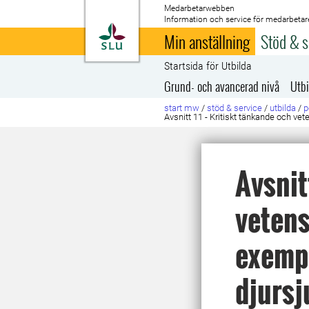
Medarbetarwebben
Information och service för medarbetar
Till startsida
Min anställning
Stöd & s
Startsida för Utbilda
Grund- och avancerad nivå
Utbi
start mw
/
stöd & service
/
utbilda
/
p
Avsnitt 11 - Kritiskt tänkande och v
Avsnit
vetens
exempe
djurs