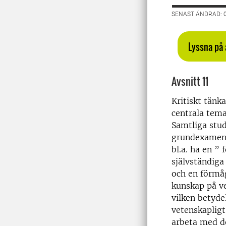
SENAST ÄNDRAD: 0
Lyssna på 
Avsnitt 11
Kritiskt tänk
centrala tema
Samtliga stud
grundexamen 
bl.a. ha en ”
självständiga
och en förmå
kunskap på v
vilken betydel
vetenskapligt
arbeta med de