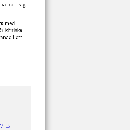
 ha med sig
rs
med
r kliniska
ande i ett
NV