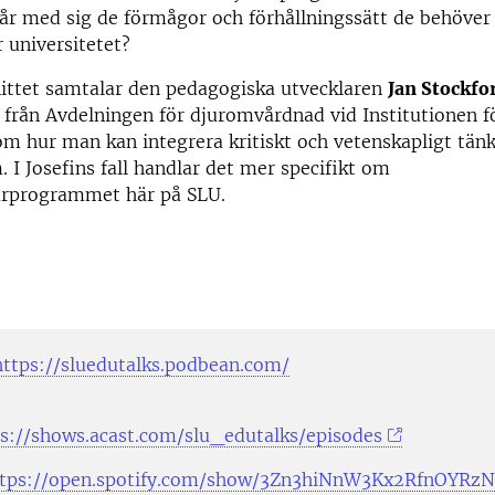
år med sig de förmågor och förhållningssätt de behöver
 universitetet?
nittet samtalar den pedagogiska utvecklaren
Jan Stockfo
från Avdelningen för djuromvårdnad vid Institutionen fö
m hur man kan integrera kritiskt och vetenskapligt tänk
 I Josefins fall handlar det mer specifikt om
arprogrammet här på SLU.
https://sluedutalks.podbean.com/
s://shows.acast.com/slu_edutalks/episodes
ttps://open.spotify.com/show/3Zn3hiNnW3Kx2RfnOYRz