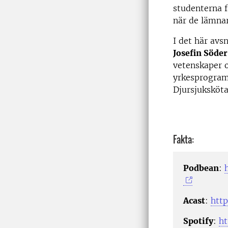
studenterna f
när de lämnar
I det här avs
Josefin Söder
vetenskaper o
yrkesprogram.
Djursjuksköt
Fakta:
Podbean
:
Acast
:
http
Spotify
:
h