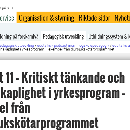
e på SLU
ervice
Organisation & styrning
Riktade sidor
Nyhet
ldning på forskarnivå
Pedagogisk utveckling
Utbildningssystem & 
edagogisk utveckling
/
edutalks - podcast inom högskolepedagogik
/
edu talks a
etenskaplighet i yrkesprogram – exempel från djursjukskötarprogrammet
t 11 - Kritiskt tänkande och
kaplighet i yrkesprogram –
l från
jukskötarprogrammet