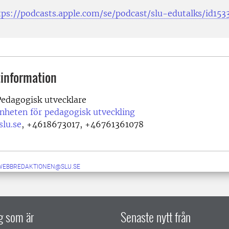
tps://podcasts.apple.com/se/podcast/slu-edutalks/id15
information
edagogisk utvecklare
nheten för pedagogisk utveckling
lu.se
,
+4618673017, +46761361078
-WEBBREDAKTIONEN@SLU.SE
ig som är
Senaste nytt från