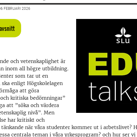
6 FEBRUARI 2026
avsnitt
ande och vetenskaplighet är
n inom all högre utbildning.
enter som tar ut en
ska enligt Högskolelagen
 förmåga att göra
 och kritiska bedömningar”
ga att ”söka och värdera
etenskaplig nivå”. Men
se har kritiskt och
 tänkande när våra studenter kommer ut i arbetslivet? H
ssa centrala teman i våra yrkesprogram? och hur ser vi t