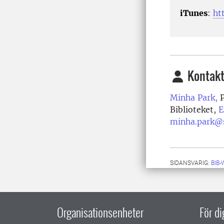
iTunes
:
ht
Kontakt
Minha Park,
P
Biblioteket,
E
minha.park@s
SIDANSVARIG:
BIB
Organisationsenheter
För d