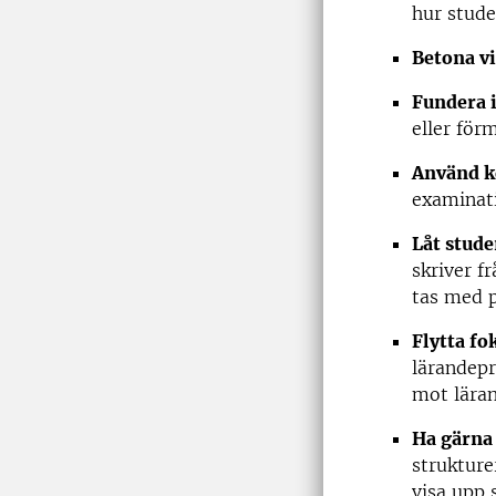
hur stude
Betona vi
Fundera 
eller för
Använd k
examinat
Låt stude
skriver f
tas med p
Flytta f
lärandepr
mot lära
Ha gärna
strukture
visa upp 