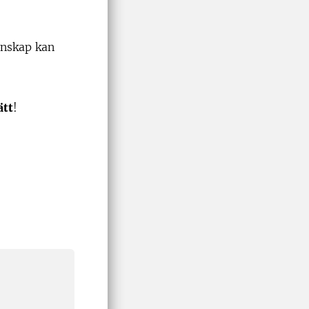
unskap kan
ätt
!