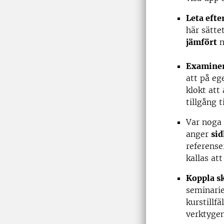
Leta efte
här sätte
jämfört
m
Examiner
att på eg
klokt att
tillgång t
Var noga
anger
si
referense
kallas at
Koppla sk
seminarie
kurstillf
verktygen