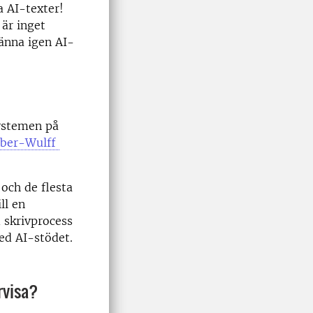
a AI-texter!
 är inget
änna igen AI-
systemen på
ber-Wulff
 och de flesta
ll en
 skrivprocess
ed AI-stödet.
rvisa?