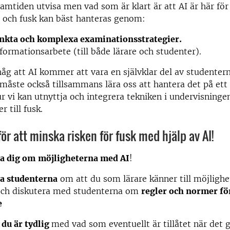
ramtiden utvisa men vad som är klart är att AI är här för
 och fusk kan bäst hanteras genom:
kta och komplexa examinationsstrategier.
nformationsarbete (till både lärare och studenter).
åg att AI kommer att vara en självklar del av studenter
i måste också tillsammans lära oss att hantera det på ett 
ur vi kan utnyttja och integrera tekniken i undervisninge
r till fusk.
för att minska risken för fusk med hjälp av AI!
a dig om
möjligheterna med AI
!
a studenterna
om att du som lärare känner till möjligh
och diskutera med studenterna om
regler och normer fö
e
t du är tydlig
med vad som eventuellt är tillåtet när det g