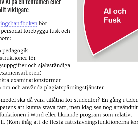
iv AI på en tentamen eller
llt viktigare.
ningshandboken
bör
 personal förebygga fusk och
enom:
 pedagogik
nstruktioner för
suppgifter och självständiga
(examensarbeten)
kta examinationsformer
 om och använda plagiatspårningstjänster
pmedel ska då vara tillåtna för studenter? En gång i tiden
petens att kunna stava rätt, men idag ses nog användni
funktionen i Word eller liknande program som relativt
l. (
Kom ihåg att de flesta rättstavningsfunktionerna k