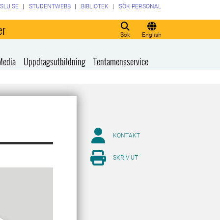
SLU.SE
STUDENTWEBB
BIBLIOTEK
SÖK PERSONAL
er
Sök
English
Media
Uppdragsutbildning
Tentamensservice
KONTAKT
SKRIV UT