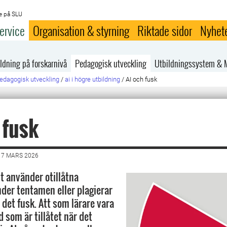
e på SLU
ervice
Organisation & styrning
Riktade sidor
Nyhet
ldning på forskarnivå
Pedagogisk utveckling
Utbildningssystem & 
edagogisk utveckling
/
ai i högre utbildning
/
AI och fusk
 fusk
17 MARS 2026
 använder otillåtna
der tentamen eller plagierar
 det fusk. Att som lärare vara
 som är tillåtet när det