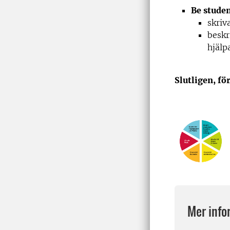
Be studen
skriv
beskr
hjälp
Slutligen, fö
Mer info