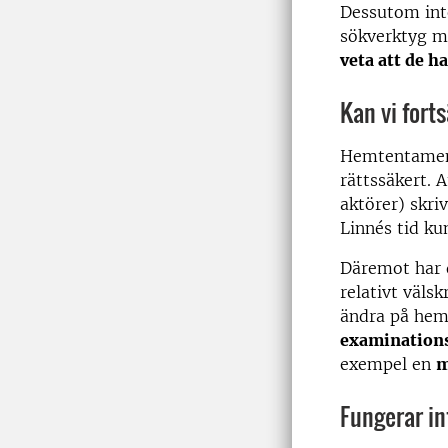
Dessutom inte
sökverktyg 
veta att de h
Kan vi for
Hemtentamen d
rättssäkert. 
aktörer) skr
Linnés tid ku
Däremot har d
relativt väls
ändra på hem
examination
exempel en
m
Fungerar in