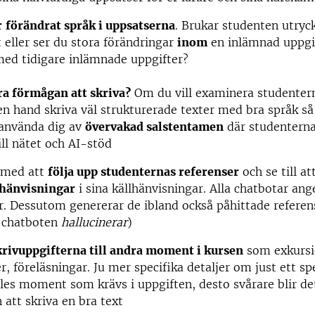
r
förändrat språk i uppsatserna
. Brukar studenten utryck
t eller ser du stora förändringar
inom
en inlämnad uppgif
ed tidigare inlämnade uppgifter?
a förmågan att skriva?
Om du vill examinera studenter
en hand skriva väl strukturerade texter med bra språk så
 använda dig av
övervakad salstentamen
där studenterna
ill nätet och AI-stöd
 med att
följa upp studenternas referenser
och se till at
dhänvisningar
i sina källhänvisningar. Alla chatbotar ang
r. Dessutom genererar de ibland också påhittade referen
t chatboten
hallucinerar
)
rivuppgifterna till andra moment i kursen
som exkursio
r, föreläsningar. Ju mer specifika detaljer om just ett spe
älles moment som krävs i uppgiften, desto svårare blir de
 att skriva en bra text