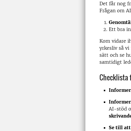
Det får nog f
Frågan om AI
Genomtän
Ett bra i
Kom vidare ih
yrkesliv så v
sätt och se h
samtidigt lede
Checklista 
Informer
Informer
AI-stöd 
skrivand
Se till at