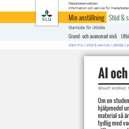
Medarbetarwebben
Information och service för medarbetar
Till startsida
Min anställning
Stöd & s
Startsida för Utbilda
Grund- och avancerad nivå
Utbi
start mw
/
stöd & service
/
utbilda
/
p
AI och
SENAST ÄNDRAD: 
Om en student
hjälpmedel un
material så är
tydlig med vad