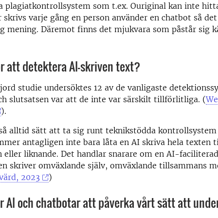
ga plagiatkontrollsystem som t.ex. Ouriginal kan inte hitt
r skrivs varje gång en person använder en chatbot så det
lig mening. Däremot finns det mjukvara som påstår sig k
r att detektera AI-skriven text?
gjord studie undersöktes 12 av de vanligaste detektions
slutsatsen var att de inte var särskilt tillförlitliga. (
We
).
så alltid sätt att ta sig runt teknikstödda kontrollsystem
mer antagligen inte bara låta en AI skriva hela texten ti
ller liknande. Det handlar snarare om en AI-faciliterad
en skriver omväxlande själv, omväxlande tillsammans m
värd, 2023
)
AI och chatbotar att påverka vårt sätt att unde