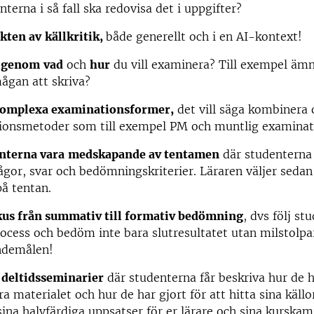
nterna i så fall ska redovisa det i uppgifter?
kten av
källkritik,
både generellt och i en AI-kontext!
igenom
vad
och
hur
du vill examinera? Till exempel äm
mågan att skriva?
omplexa examinationsformer,
det vill säga kombinera 
ionsmetoder som till exempel PM och muntlig examinat
nterna vara
medskapande av tentamen
där studenterna 
rågor, svar och bedömningskriterier. Läraren väljer seda
å tentan.
okus från summativ till formativ bedömning
, dvs följ st
ocess och bedöm inte bara slutresultatet utan milstolpa
ndemålen!
deltidsseminarier
där studenterna får beskriva hur de h
ra materialet och hur de har gjort för att hitta sina käll
sina halvfärdiga uppsatser för er lärare och sina kurskam